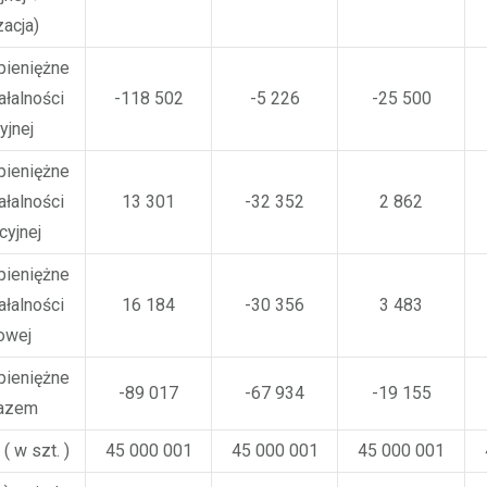
acja)
pieniężne
ałalności
-118 502
-5 226
-25 500
yjnej
pieniężne
ałalności
13 301
-32 352
2 862
cyjnej
pieniężne
ałalności
16 184
-30 356
3 483
owej
pieniężne
-89 017
-67 934
-19 155
razem
 ( w szt. )
45 000 001
45 000 001
45 000 001