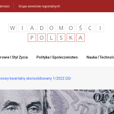
atności
Grupa serwisów regionalnych
rowie I Styl Życia
Polityka I Społeczeństwo
Nauka I Technol
sowy kwartalny skonsolidowany 1/2022 QSr