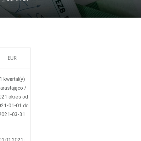
488
VIEWS
EUR
1 kwartał(y)
arastająco /
021 okres od
021-01-01 do
2021-03-31
01.01.2021-