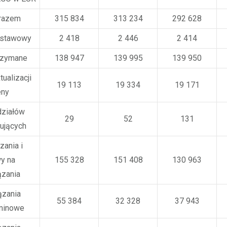
razem
315 834
313 234
292 628
dstawowy
2 418
2 446
2 414
rzymane
138 947
139 995
139 950
tualizacji
19 113
19 334
19 171
ny
działów
29
52
131
lujących
ania i
y na
155 328
151 408
130 963
zania
zania
55 384
32 328
37 943
minowe