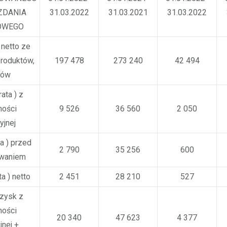
ZDANIA
31.03.2022
31.03.2021
31.03.2022
OWEGO
netto ze
roduktów,
197 478
273 240
42 494
rów
rata ) z
ności
9 526
36 560
2 050
yjnej
ta ) przed
2 790
35 256
600
waniem
ta ) netto
2 451
28 210
527
zysk z
ności
20 340
47 623
4 377
jnej +