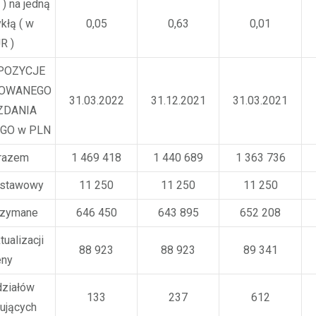
 ) na jedną
kłą ( w
0,05
0,63
0,01
R )
POZYCJE
DOWANEGO
31.03.2022
31.12.2021
31.03.2021
ZDANIA
GO w PLN
razem
1 469 418
1 440 689
1 363 736
dstawowy
11 250
11 250
11 250
rzymane
646 450
643 895
652 208
tualizacji
88 923
88 923
89 341
ny
działów
133
237
612
lujących