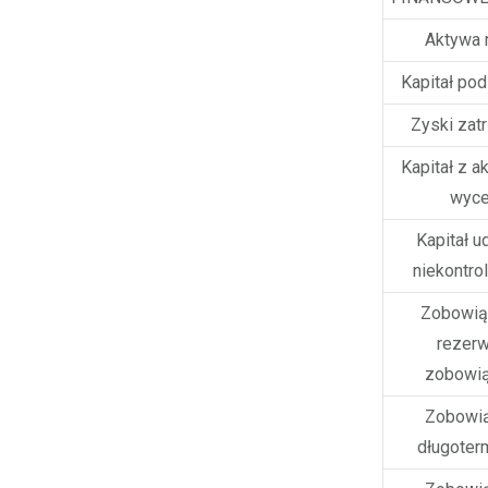
Aktywa 
Kapitał po
Zyski zat
Kapitał z ak
wyce
Kapitał u
niekontro
Zobowiąz
rezerw
zobowią
Zobowią
długoter