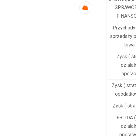
SPRAWO
Cloud
FINANS
Przychody 
sprzedaży p
towa
Zysk ( st
działal
operac
Zysk ( stra
opodatko
Zysk ( stra
EBITDA (
działal
operacy