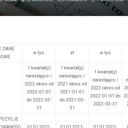
I POLSKA
20 MAJA 2022
0
COMMENTS
1 MINUTE READ
E DANE
w tys.
zł
w tys.
SOWE
1 kwartał(y)
1 kwartał(y)
1 kwartał(y)
narastająco /
narastająco /
narastająco /
n
2022 okres od
2021 okres od
2022 okres od
2
2022-01-01
2021-01-01
2022-01-01 do
2
do 2022-03-
do 2021-03-
2022-03-31
31
31
POZYCJE
DOWANEGO
01.01.2022-
01.01.2021-
01.01.2022-