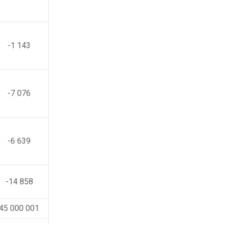
-1 143
-7 076
-6 639
-14 858
45 000 001