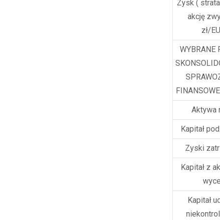
Zysk ( strata
akcję zwy
zł/EU
WYBRANE 
SKONSOLI
SPRAWO
FINANSOWE
Aktywa 
Kapitał po
Zyski zat
Kapitał z ak
wyce
Kapitał u
niekontro