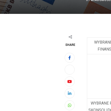
BY
WIADOMOŚC
WYBRAN
SHARE
FINAN
Youtube
LinkedIn
WYBRANE 
Whatsapp
SKONSOLI