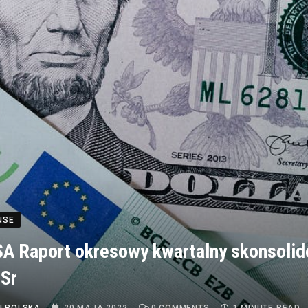
NSE
A Raport okresowy kwartalny skonsoli
Sr