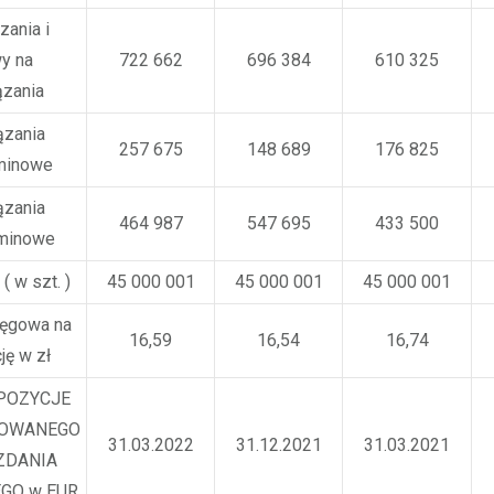
ania i
y na
722 662
696 384
610 325
zania
zania
257 675
148 689
176 825
minowe
zania
464 987
547 695
433 500
rminowe
 ( w szt. )
45 000 001
45 000 001
45 000 001
ięgowa na
16,59
16,54
16,74
ję w zł
POZYCJE
DOWANEGO
31.03.2022
31.12.2021
31.03.2021
ZDANIA
GO w EUR