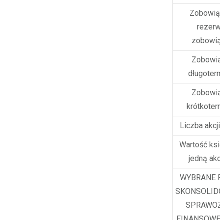
Zobowiąz
rezerw
zobowią
Zobowią
długoter
Zobowią
krótkote
Liczba akcji
Wartość ks
jedną akc
WYBRANE 
SKONSOLI
SPRAWO
FINANSOWE