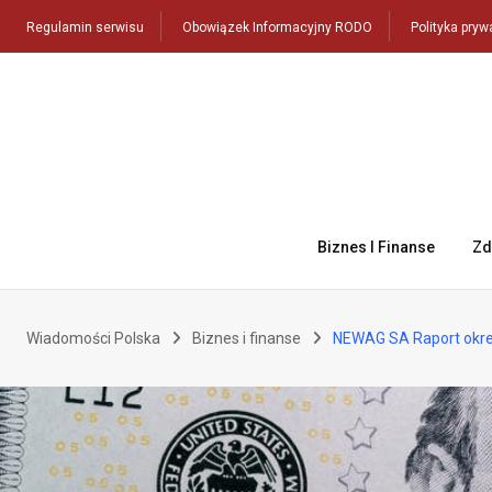
Skip
Regulamin serwisu
Obowiązek Informacyjny RODO
Polityka pryw
to
content
Biznes I Finanse
Zd
Wiadomości Polska
Biznes i finanse
NEWAG SA Raport okre