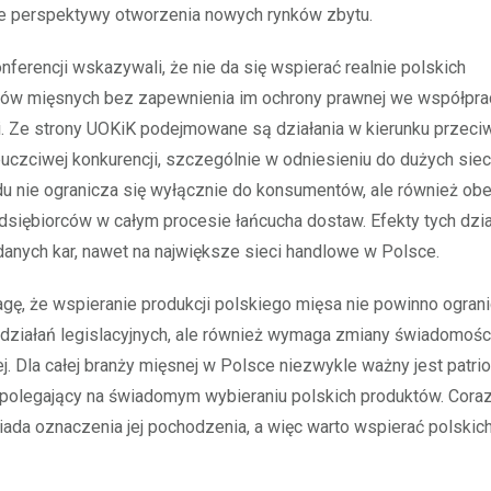
je perspektywy otworzenia nowych rynków zbytu.
nferencji wskazywali, że nie da się wspierać realnie polskich
ców mięsnych bez zapewnienia im ochrony prawnej we współpra
. Ze strony UOKiK podejmowane są działania w kierunku przeciw
uczciwej konkurencji, szczególnie w odniesieniu do dużych siec
u nie ogranicza się wyłącznie do konsumentów, ale również ob
dsiębiorców w całym procesie łańcucha dostaw. Efekty tych dzi
danych kar, nawet na największe sieci handlowe w Polsce.
ę, że wspieranie produkcji polskiego mięsa nie powinno ograni
działań legislacyjnych, ale również wymaga zmiany świadomośc
. Dla całej branży mięsnej w Polsce niezwykle ważny jest patri
polegający na świadomym wybieraniu polskich produktów. Coraz
ada oznaczenia jej pochodzenia, a więc warto wspierać polskic