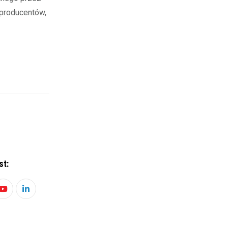
 producentów,
st:
Youtube
LinkedIn