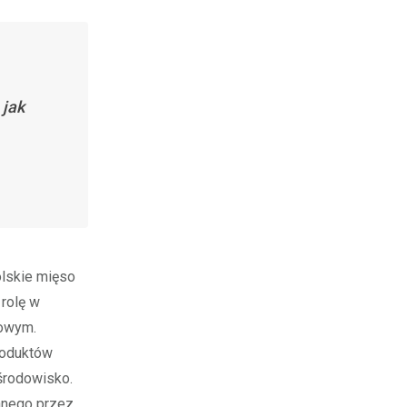
 jak
olskie mięso
 rolę w
kowym.
roduktów
środowisko.
anego przez