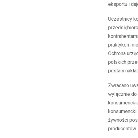
eksportu i da
Uczestnicy ko
przedsiębior
kontrahentami
praktykom nie
Ochrona urzęd
polskich prze
postaci nakła
Zwracano uwag
wyłącznie do 
konsumenckiej
konsumencki 
żywności posi
producentów.