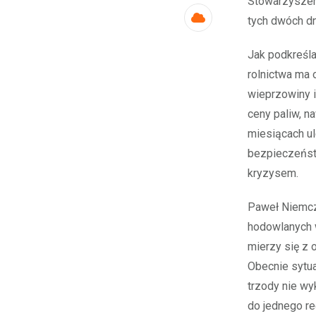
Stowarzyszeni
tych dwóch dni
Cloud
Jak podkreśla
rolnictwa ma 
wieprzowiny 
ceny paliw, 
miesiącach ul
bezpieczeńst
kryzysem.
Paweł Niemcz
hodowlanych w
mierzy się z
Obecnie sytua
trzody nie wy
do jednego re