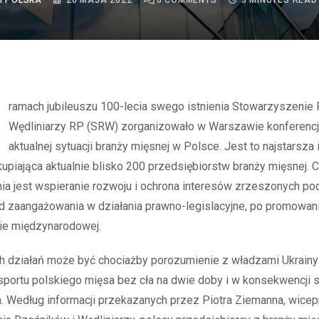
I POLSKA
20 MAJA 2022
0
COMMENTS
3 MINUTES READ
Wędliniarzy RP (SRW) zorganizowało w Warszawie konferenc
aktualnej sytuacji branży mięsnej w Polsce. Jest to najstarsza 
kupiająca aktualnie blisko 200 przedsiębiorstw branży mięsnej. 
ia jest wspieranie rozwoju i ochrona interesów zrzeszonych p
 zaangażowania w działania prawno-legislacyjne, po promowan
nie międzynarodowej.
h działań może być chociażby porozumienie z władzami Ukrainy
portu polskiego mięsa bez cła na dwie doby i w konsekwencji 
. Według informacji przekazanych przez Piotra Ziemanna, wice