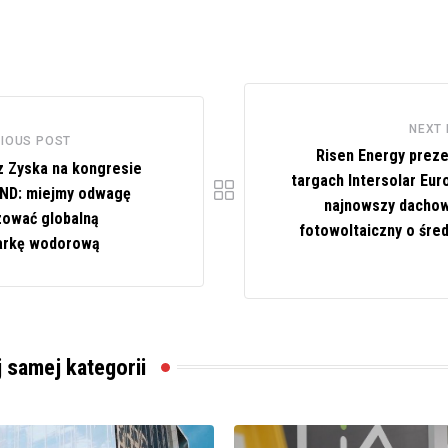
NEXT
IOUS POST
Risen Energy preze
z Zyska na kongresie
targach Intersolar Eur
ND: miejmy odwagę
najnowszy dacho
zować globalną
fotowoltaiczny o śred
arkę wodorową
j samej kategorii