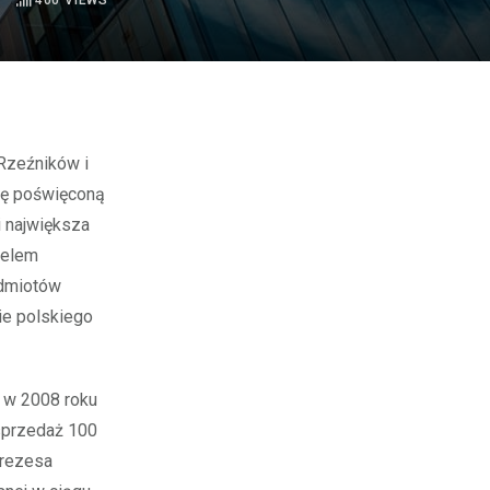
400
VIEWS
ję poświęconą
i największa
Celem
odmiotów
ie polskiego
 w 2008 roku
sprzedaż 100
prezesa