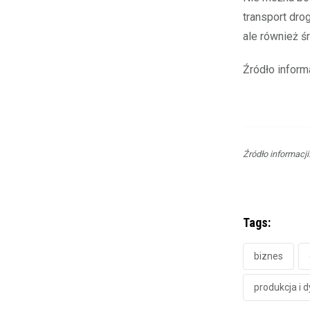
transport dro
ale również ś
Źródło infor
Źródło informacj
Tags:
biznes
produkcja i 