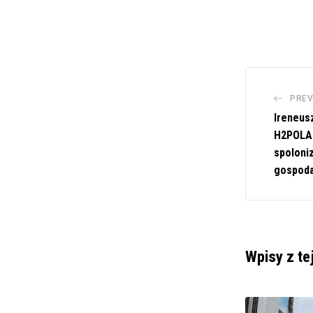
PREV
Ireneus
H2POLA
spoloni
gospod
Wpisy z te