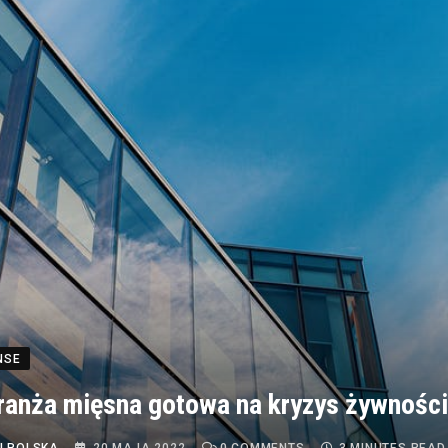
NSE
ranża mięsna gotowa na kryzys żywnośc