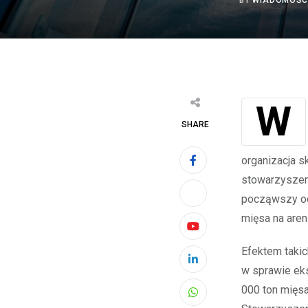
BY
WIADOMOŚC
W ramach jubileuszu 100-lecia swego istnienia Stowarzyszenie Rzeźników i
SHARE
organizacja s
stowarzyszen
począwszy od
mięsa na are
Youtube
Efektem takic
LinkedIn
w sprawie eks
000 ton mięsa
Whatsapp