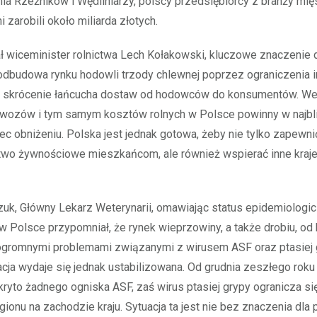
a Rzeźników i Wędliniarzy, polscy przedsiębiorcy z branży mię
 zarobili około miliarda złotych.
ł wiceminister rolnictwa Lech Kołakowski, kluczowe znaczenie d
odbudowa rynku hodowli trzody chlewnej poprzez ograniczenia 
i skrócenie łańcucha dostaw od hodowców do konsumentów. We
nawozów i tym samym kosztów rolnych w Polsce powinny w najbl
ec obniżeniu. Polska jest jednak gotowa, żeby nie tylko zapewni
wo żywnościowe mieszkańcom, ale również wspierać inne kraje
uk, Główny Lekarz Weterynarii, omawiając status epidemiologi
 Polsce przypomniał, że rynek wieprzowiny, a także drobiu, od k
 ogromnymi problemami związanymi z wirusem ASF oraz ptasiej 
cja wydaje się jednak ustabilizowana. Od grudnia zeszłego ro
kryto żadnego ogniska ASF, zaś wirus ptasiej grypy ogranicza s
gionu na zachodzie kraju. Sytuacja ta jest nie bez znaczenia dla