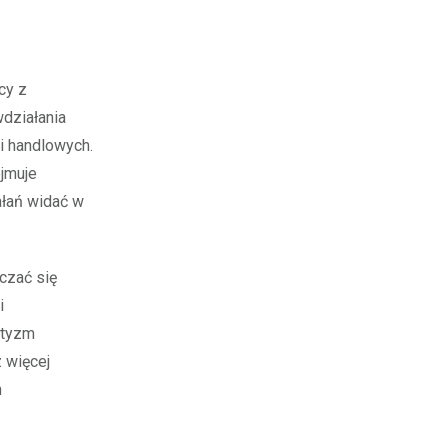
cy z
działania
i handlowych.
ejmuje
ałań widać w
czać się
i
otyzm
 więcej
h