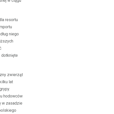
snej w ciągu
la resortu
importu
dług niego
iższych
ć
 dotknięte
czny zwierząt
ilku lat
grypy.
ku u hodowców
ię w zasadzie
 polskiego