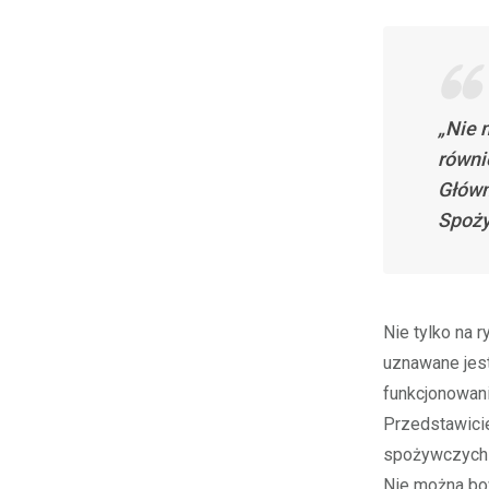
„Nie 
równi
Główn
Spoż
Nie tylko na 
uznawane jest
funkcjonowan
Przedstawicie
spożywczych n
Nie można bo