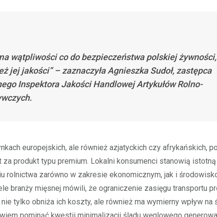
ma wątpliwości co do bezpieczeństwa polskiej żywności,
eż jej jakości” – zaznaczyła Agnieszka Sudoł, zastępca
ego Inspektora Jakości Handlowej Artykułów Rolno-
ywczych.
rynkach europejskich, ale również azjatyckich czy afrykańskich, p
 za produkt typu premium. Lokalni konsumenci stanowią istotną
iu rolnictwa zarówno w zakresie ekonomicznym, jak i środowis
le branży mięsnej mówili, że ograniczenie zasięgu transportu p
ie tylko obniża ich koszty, ale również ma wymierny wpływ na 
wiem pominąć kwestii minimalizacji śladu węglowego generow