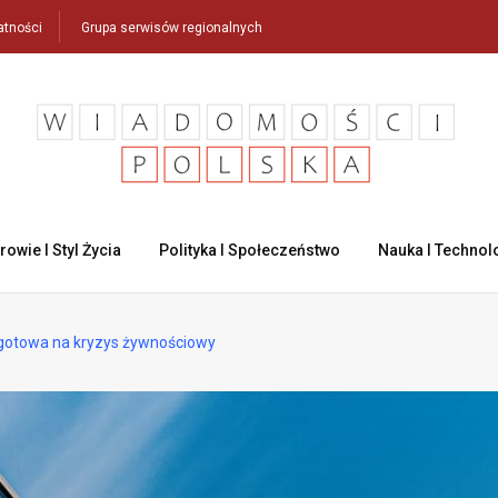
atności
Grupa serwisów regionalnych
rowie I Styl Życia
Polityka I Społeczeństwo
Nauka I Technol
 gotowa na kryzys żywnościowy