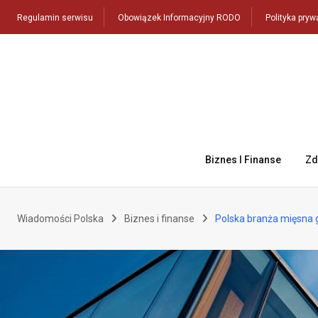
Skip
Regulamin serwisu
Obowiązek Informacyjny RODO
Polityka pryw
to
content
Biznes I Finanse
Zd
Wiadomości Polska
Biznes i finanse
Polska branża mięsna