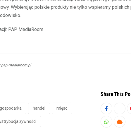
gowy. Wybierając polskie produkty nie tylko wspieramy polskich
rodowisko.
macji: PAP MediaRoom
i: pap-mediaroom.pl
Share This Po
gospodarka
handel
mięso
dystrybucja żywności
Whatsapp
Cloud