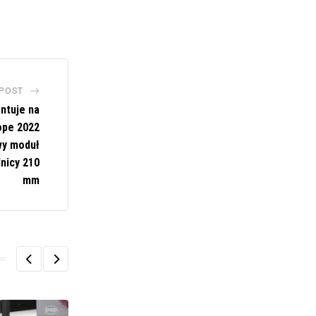
 POST
ntuje na
ope 2022
wy moduł
nicy 210
mm