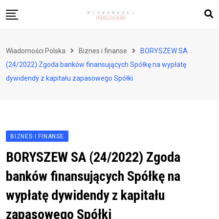
Skip
to
content
Biznes i finanse
Wiadomości Polska
Biznes i finanse
BORYSZEW SA
Zdrowie i styl życia
(24/2022) Zgoda banków finansujących Spółkę na wypłatę
Polityka i społeczeństwo
dywidendy z kapitału zapasowego Spółki
Nauka i technologie
Ludzie i kultura
BIZNES I FINANSE
BORYSZEW SA (24/2022) Zgoda
banków finansujących Spółkę na
wypłatę dywidendy z kapitału
zapasowego Spółki