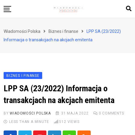
Skip
to
content
Biznes i finanse
Wiadomości Polska
Biznes i finanse
LPP SA (23/2022)
Zdrowie i styl życia
Informacja o transakcjach na akcjach emitenta
Polityka i społeczeństwo
Nauka i technologie
Ludzie i kultura
BIZNES I FINANSE
LPP SA (23/2022) Informacja o
transakcjach na akcjach emitenta
BY
WIADOMOŚCI POLSKA
31 MAJA 2022
0
COMMENTS
LESS THAN A MINUTE
512
VIEWS