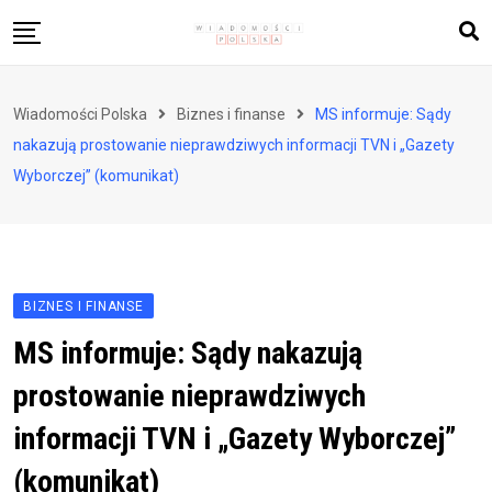
Skip
to
content
Biznes i finanse
Wiadomości Polska
Biznes i finanse
MS informuje: Sądy
Zdrowie i styl życia
nakazują prostowanie nieprawdziwych informacji TVN i „Gazety
Polityka i społeczeństwo
Wyborczej” (komunikat)
Nauka i technologie
Ludzie i kultura
BIZNES I FINANSE
MS informuje: Sądy nakazują
prostowanie nieprawdziwych
informacji TVN i „Gazety Wyborczej”
(komunikat)