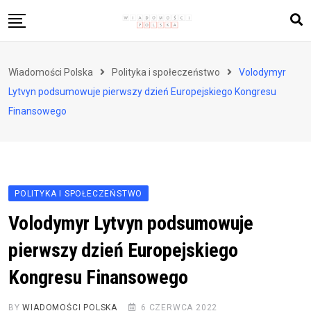
Skip
to
content
Biznes i finanse
Wiadomości Polska
Polityka i społeczeństwo
Volodymyr
Zdrowie i styl życia
Lytvyn podsumowuje pierwszy dzień Europejskiego Kongresu
Polityka i społeczeństwo
Finansowego
Nauka i technologie
Ludzie i kultura
POLITYKA I SPOŁECZEŃSTWO
Volodymyr Lytvyn podsumowuje
pierwszy dzień Europejskiego
Kongresu Finansowego
BY
WIADOMOŚCI POLSKA
6 CZERWCA 2022