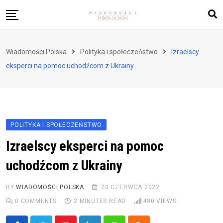
Skip
to
content
Biznes i finanse
Wiadomości Polska
Polityka i społeczeństwo
Izraelscy
Zdrowie i styl życia
eksperci na pomoc uchodźcom z Ukrainy
Polityka i społeczeństwo
Nauka i technologie
Ludzie i kultura
POLITYKA I SPOŁECZEŃSTWO
Izraelscy eksperci na pomoc
uchodźcom z Ukrainy
BY
WIADOMOŚCI POLSKA
20 CZERWCA 2022
0
COMMENTS
2 MINUTES READ
480
VIEWS