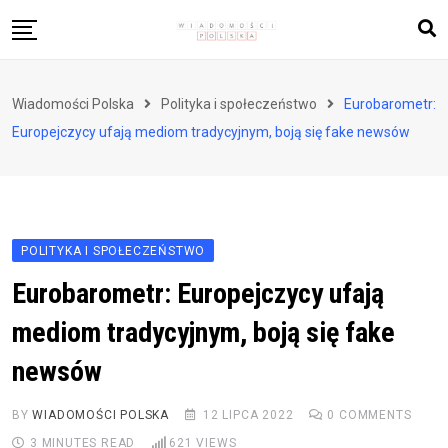
Skip
to
content
Biznes i finanse
Wiadomości Polska
Polityka i społeczeństwo
Eurobarometr:
Zdrowie i styl życia
Europejczycy ufają mediom tradycyjnym, boją się fake newsów
Polityka i społeczeństwo
Nauka i technologie
Ludzie i kultura
POLITYKA I SPOŁECZEŃSTWO
Eurobarometr: Europejczycy ufają
mediom tradycyjnym, boją się fake
newsów
BY
WIADOMOŚCI POLSKA
12 LIPCA 2022
0
COMMENTS
3 MINUTES READ
621
VIEWS