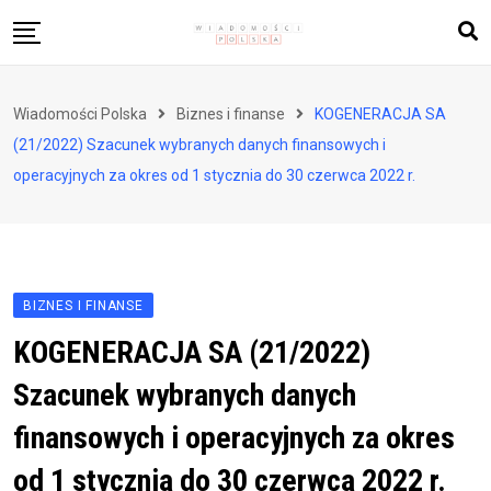
Skip
to
content
Biznes i finanse
Wiadomości Polska
Biznes i finanse
KOGENERACJA SA
Zdrowie i styl życia
(21/2022) Szacunek wybranych danych finansowych i
Polityka i społeczeństwo
operacyjnych za okres od 1 stycznia do 30 czerwca 2022 r.
Nauka i technologie
Ludzie i kultura
BIZNES I FINANSE
KOGENERACJA SA (21/2022)
Szacunek wybranych danych
finansowych i operacyjnych za okres
od 1 stycznia do 30 czerwca 2022 r.