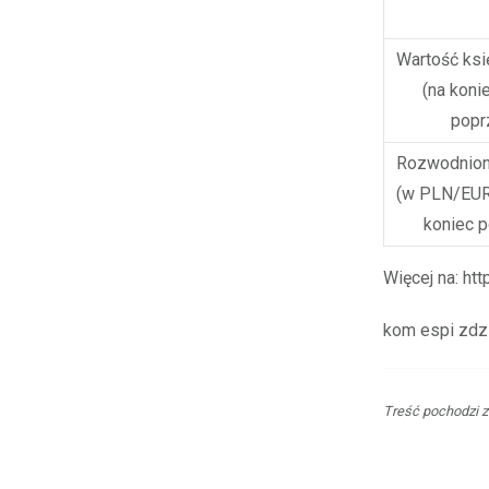
Wartość ksi
(na koni
popr
Rozwodniona
(w PLN/EUR)
koniec 
Więcej na: htt
kom espi zdz
Treść pochodzi z