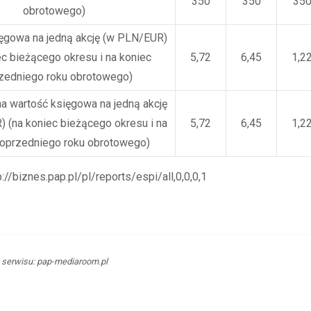
350
350
35
obrotowego)
ęgowa na jedną akcję (w PLN/EUR)
ec bieżącego okresu i na koniec
5,72
6,45
1,2
zedniego roku obrotowego)
 wartość księgowa na jedną akcję
 (na koniec bieżącego okresu i na
5,72
6,45
1,2
poprzedniego roku obrotowego)
p://biznes.pap.pl/pl/reports/espi/all,0,0,0,1
 serwisu: pap-mediaroom.pl