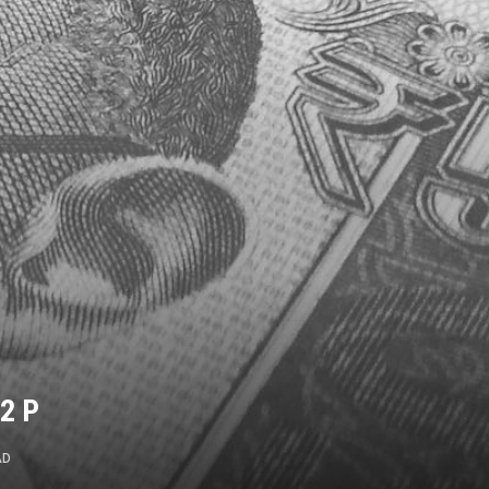
2 P
AD