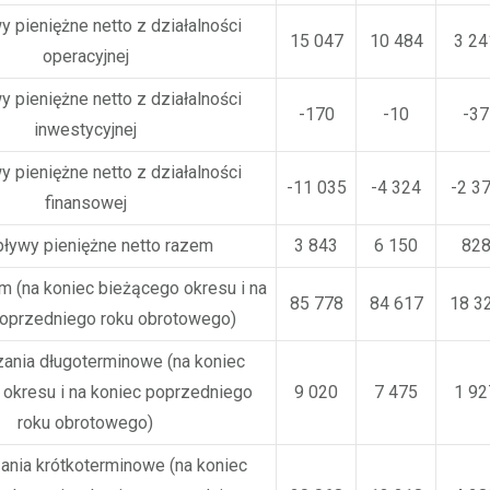
 pieniężne netto z działalności
15 047
10 484
3 24
operacyjnej
 pieniężne netto z działalności
-170
-10
-37
inwestycyjnej
 pieniężne netto z działalności
-11 035
-4 324
-2 3
finansowej
ływy pieniężne netto razem
3 843
6 150
82
m (na koniec bieżącego okresu i na
85 778
84 617
18 3
poprzedniego roku obrotowego)
ania długoterminowe (na koniec
okresu i na koniec poprzedniego
9 020
7 475
1 92
roku obrotowego)
nia krótkoterminowe (na koniec