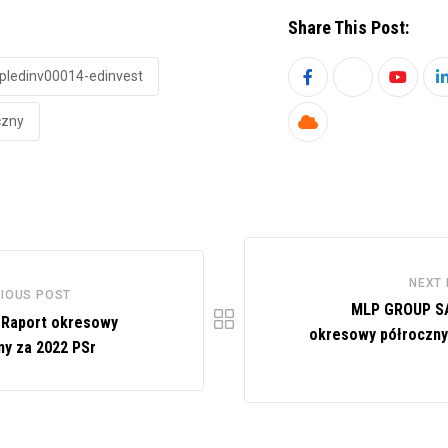
Share This Post:
-pledinv00014-edinvest
Youtub
czny
Cloud
NEXT
IOUS POST
MLP GROUP SA
Raport okresowy
okresowy półroczny
ny za 2022 PSr