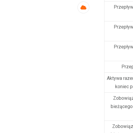
Przepływy
Cloud
Przepływy
Przepływy
Przep
Aktywa raze
koniec 
Zobowiąz
bieżącego 
Zobowiąza