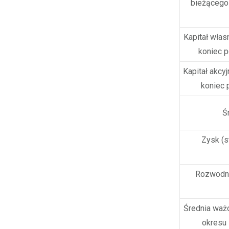
bieżącego 
Kapitał włas
koniec 
Kapitał akcy
koniec 
Ś
Zysk (s
Rozwodnio
Średnia ważo
okresu 