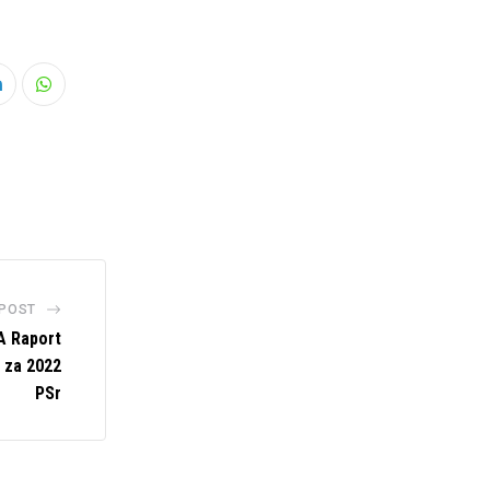
e
LinkedIn
Whatsapp
 POST
 Raport
 za 2022
PSr