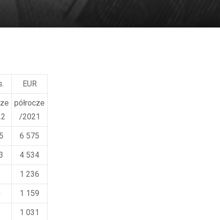
s.
EUR
cze
półrocze
22
/2021
5
6 575
3
4 534
3
1 236
0
1 159
2
1 031