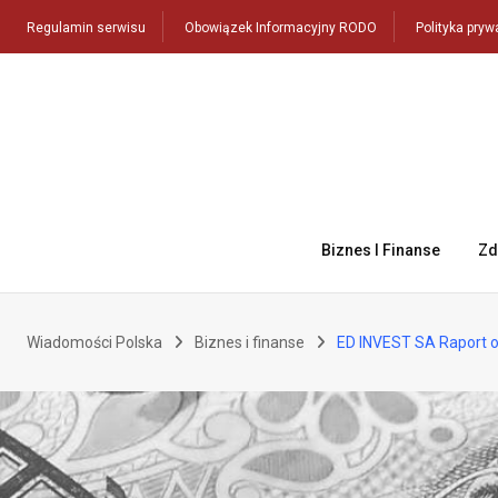
Skip
Regulamin serwisu
Obowiązek Informacyjny RODO
Polityka pryw
to
content
Biznes I Finanse
Zd
Wiadomości Polska
Biznes i finanse
ED INVEST SA Raport o