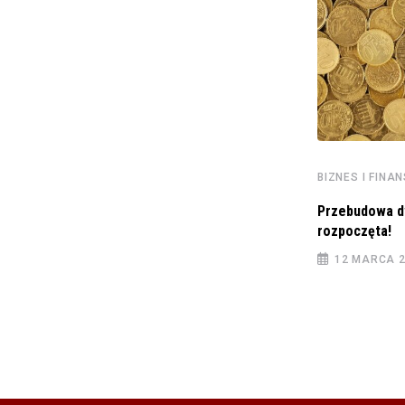
BIZNES I FINANSE
Senat wprowadza porządek na 67.
posiedzeniu: Przyjrzyjmy się
BIZNES I FINA
1 WRZEŚNIA 2023
Przebudowa d
rozpoczęta!
12 MARCA 