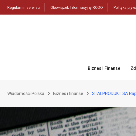
Skip
Regulamin serwisu
Obowiązek Informacyjny RODO
Polityka pryw
to
content
Biznes I Finanse
Zd
Wiadomości Polska
Biznes i finanse
STALPRODUKT SA Rapo