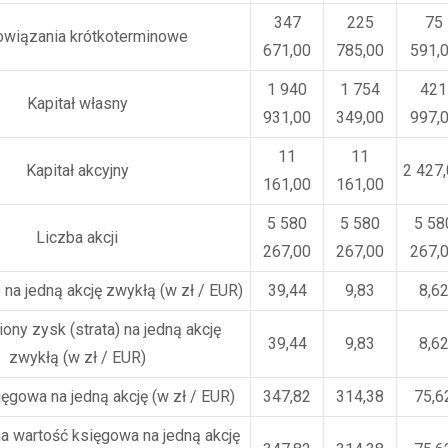
347
225
75
wiązania krótkoterminowe
671,00
785,00
591,
1 940
1 754
421
Kapitał własny
931,00
349,00
997,
11
11
Kapitał akcyjny
2 427
161,00
161,00
5 580
5 580
5 58
Liczba akcji
267,00
267,00
267,
) na jedną akcję zwykłą (w zł / EUR)
39,44
9,83
8,6
ny zysk (strata) na jedną akcję
39,44
9,83
8,6
zwykłą (w zł / EUR)
ęgowa na jedną akcję (w zł / EUR)
347,82
314,38
75,6
 wartość księgowa na jedną akcję