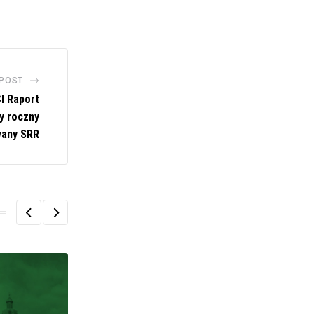
 POST
I Raport
y roczny
wany SRR