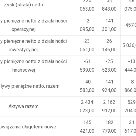
220
54
48
Zysk (strata) netto
063,00
843,00
075,
 pieniężne netto z działalności
-2
141
-457,
operacyjnej
095,00
301,00
 pieniężne netto z działalności
23
26
5 036
inwestycyjnej
051,00
146,00
 pieniężne netto z działalności
-61
-25
-13
finansowej
539,00
523,00
444,
-40
141
-8
ływy pieniężne netto, razem
583,00
924,00
866,
2 434
2 162
529
Aktywa razem
023,00
912,00
204,
145
182
31
owiązania długoterminowe
421,00
779,00
617,