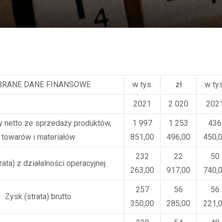
RANE DANE FINANSOWE
w tys.
zł
w tys
2021
2 020
202
 netto ze sprzedaży produktów,
1 997
1 253
436
towarów i materiałów
851,00
496,00
450,
232
22
50
rata) z działalności operacyjnej
263,00
917,00
740,
257
56
56
Zysk (strata) brutto
350,00
285,00
221,