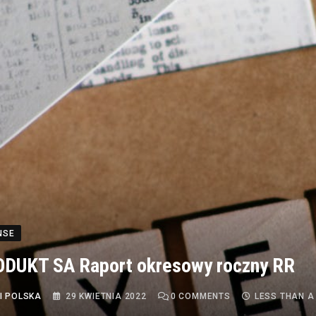
NSE
DUKT SA Raport okresowy roczny RR
I POLSKA
29 KWIETNIA 2022
0
COMMENTS
LESS THAN A