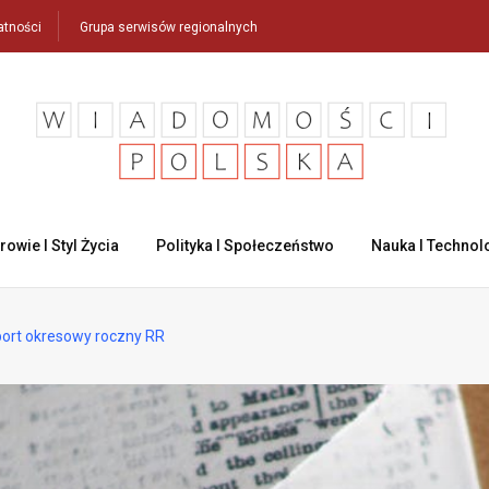
atności
Grupa serwisów regionalnych
rowie I Styl Życia
Polityka I Społeczeństwo
Nauka I Technol
rt okresowy roczny RR