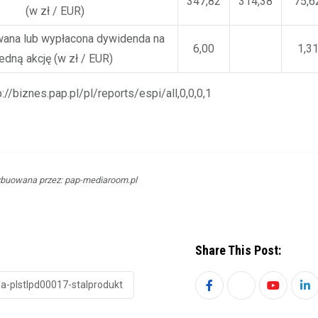
347,82
314,38
75,6
(w zł / EUR)
ana lub wypłacona dywidenda na
6,00
1,3
jedną akcję (w zł / EUR)
p://biznes.pap.pl/pl/reports/espi/all,0,0,0,1
ybuowana przez: pap-mediaroom.pl
Share This Post:
sa-plstlpd00017-stalprodukt
Youtube
Li