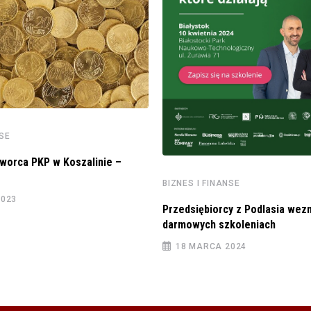
NSE
worca PKP w Koszalinie –
BIZNES I FINANSE
2023
Przedsiębiorcy z Podlasia wez
darmowych szkoleniach
18 MARCA 2024