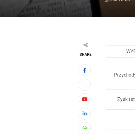
568
VIEWS
WYB
SHARE
Przychody
Zysk (st
Youtube
LinkedIn
Whatsapp