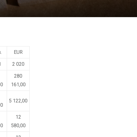
.
EUR
1
2 020
280
00
161,00
5 122,00
00
12
00
580,00