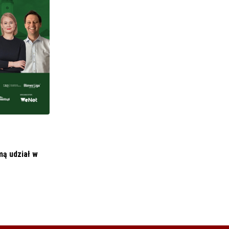
BIZNES I FINANSE
LightCON uruchamia przedsprzedaż
niewymienialnych tokenów (NFT) do nowej
27 STYCZNIA 2022
mą udział w