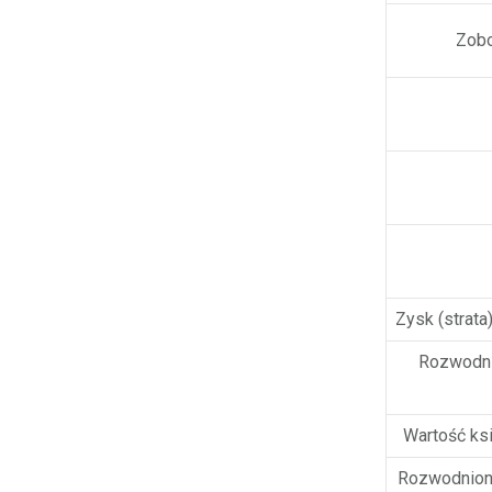
Zobo
Zysk (strata
Rozwodnio
Wartość ksi
Rozwodniona