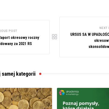
NEXT
IOUS POST
URSUS SA W UPADŁOŚC
Raport okresowy roczny
okresow
idowany za 2021 RS
skonsolido
j samej kategorii