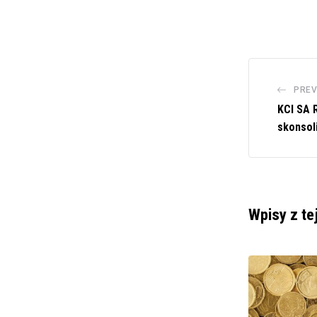
PREV
KCI SA 
skonsol
Wpisy z te