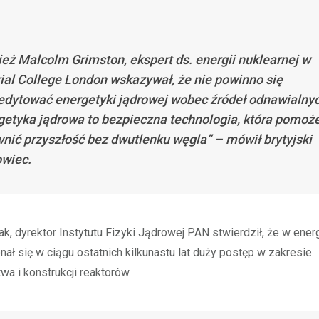
eż Malcolm Grimston, ekspert ds. energii nuklearnej w
ial College London wskazywał, że nie powinno się
edytować energetyki jądrowej wobec źródeł odnawialny
getyka jądrowa to bezpieczna technologia, która pomo
nić przyszłość bez dwutlenku węgla” – mówił brytyjski
wiec.
k, dyrektor Instytutu Fizyki Jądrowej PAN stwierdził, że w ener
nał się w ciągu ostatnich kilkunastu lat duży postęp w zakresie
a i konstrukcji reaktorów.