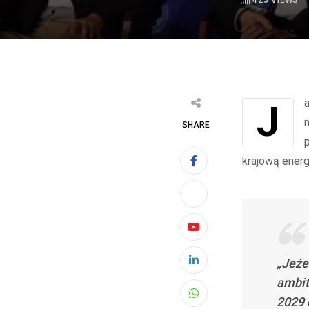
425
VIEWS
Jarosław Dybowski, dyrektor wykonawczy ds. energetyki w PKN Orlen wyraził
SHARE
krajową energ
Youtube
„Jeże
LinkedIn
ambit
2029 
Whatsapp