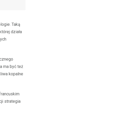
logie. Taką
tórej działa
wych
ycznego
wa ma być też
aliwa kopalne
 francuskim
ji strategia