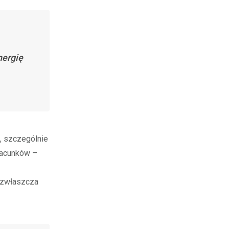
nergię
, szczególnie
zacunków –
, zwłaszcza