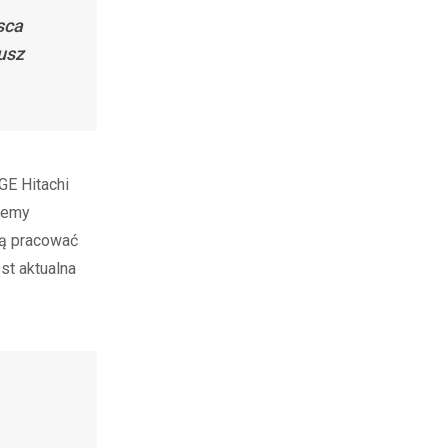
sca
usz
GE Hitachi
stemy
gą pracować
st aktualna