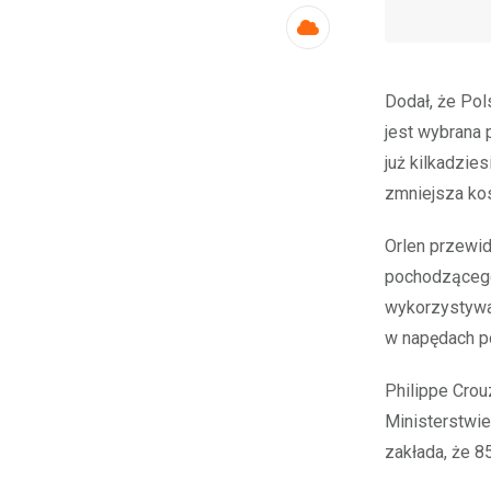
Cloud
Dodał, że Pol
jest wybrana 
już kilkadzie
zmniejsza ko
Orlen przewid
pochodzącego 
wykorzystywan
w napędach po
Philippe Crou
Ministerstwie
zakłada, że 8