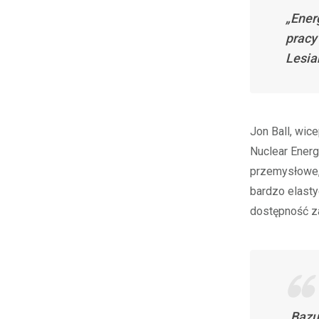
„Ener
pracy
Lesia
Jon Ball, wic
Nuclear Energ
przemysłowe, 
bardzo elasty
dostępność za
„Bazu