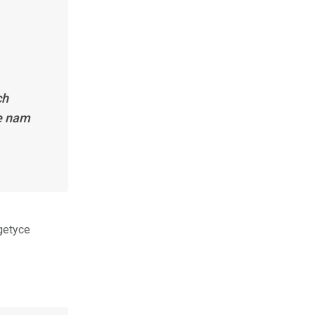
ch
że nam
getyce