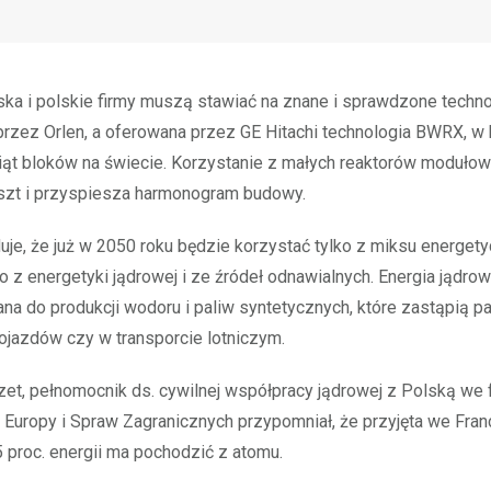
ska i polskie firmy muszą stawiać na znane i sprawdzone techno
przez Orlen, a oferowana przez GE Hitachi technologia BWRX, w k
siąt bloków na świecie. Korzystanie z małych reaktorów moduło
szt i przyspiesza harmonogram budowy.
uje, że już w 2050 roku będzie korzystać tylko z miksu energet
z energetyki jądrowej i ze źródeł odnawialnych. Energia jądro
a do produkcji wodoru i paliw syntetycznych, które zastąpią p
jazdów czy w transporcie lotniczym.
zet, pełnomocnik ds. cywilnej współpracy jądrowej z Polską we
 Europy i Spraw Zagranicznych przypomniał, że przyjęta we Franc
5 proc. energii ma pochodzić z atomu.