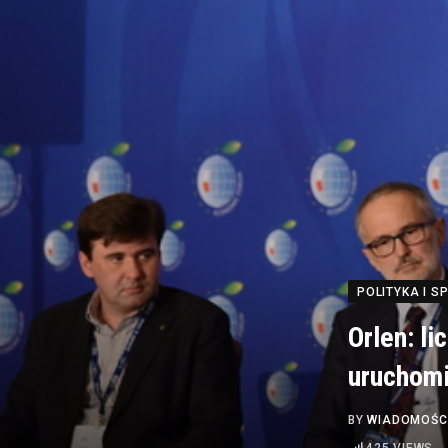
POLITYKA I 
Orlen: li
uruchomi
BY
WIADOMOŚC