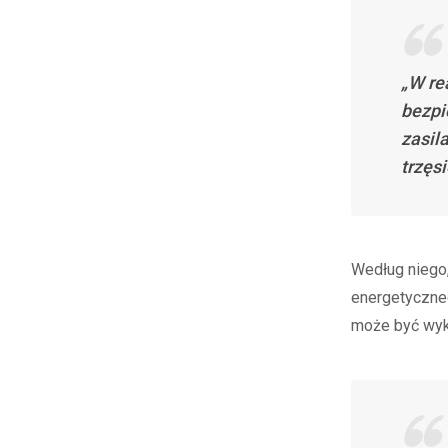
„W re
bezpi
zasil
trzęs
Według niego,
energetyczneg
może być wyko