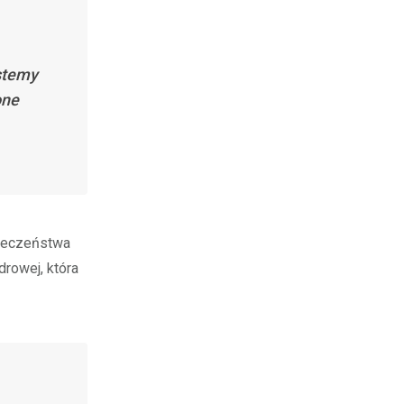
ystemy
one
pieczeństwa
drowej, która
.