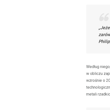
„Jeże
zarów
Phili
Według niego
w obliczu zap
wzrośnie o 20
technologicz
metali rzadki