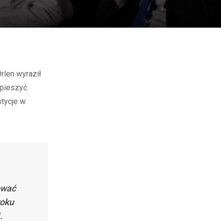
spieszyć
stycje w
ować
roku
.