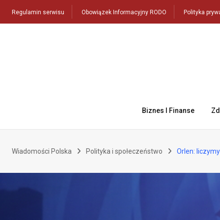
Skip
Regulamin serwisu
Obowiązek Informacyjny RODO
Polityka pryw
to
content
Biznes I Finanse
Zd
Wiadomości Polska
Polityka i społeczeństwo
Orlen: liczym