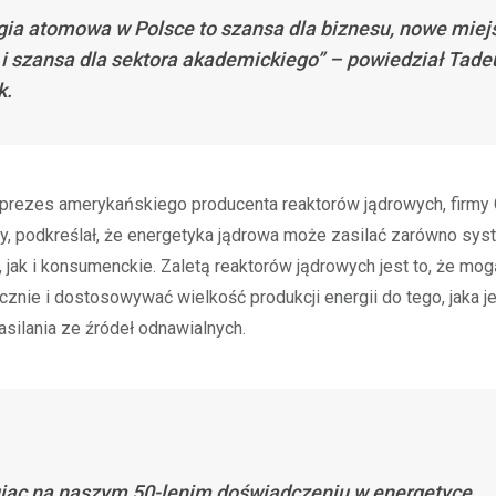
gia atomowa w Polsce to szansa dla biznesu, nowe miej
 i szansa dla sektora akademickiego” – powiedział Tade
k.
eprezes amerykańskiego producenta reaktorów jądrowych, firmy 
y, podkreślał, że energetyka jądrowa może zasilać zarówno sy
jak i konsumenckie. Zaletą reaktorów jądrowych jest to, że mo
cznie i dostosowywać wielkość produkcji energii do tego, jaka je
silania ze źródeł odnawialnych.
jąc na naszym 50-lenim doświadczeniu w energetyce