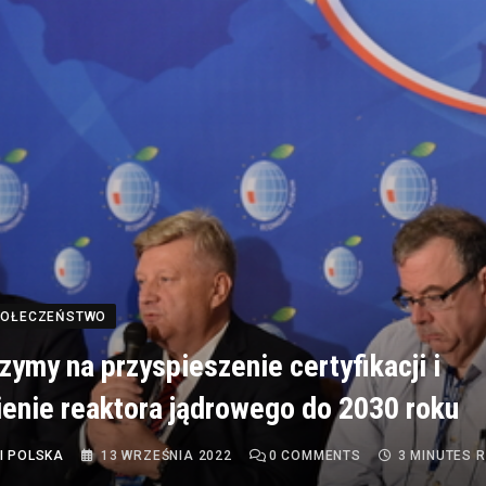
SPOŁECZEŃSTWO
czymy na przyspieszenie certyfikacji i
enie reaktora jądrowego do 2030 roku
I POLSKA
13 WRZEŚNIA 2022
0
COMMENTS
3 MINUTES 