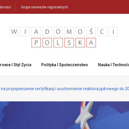
atności
Grupa serwisów regionalnych
rowie I Styl Życia
Polityka I Społeczeństwo
Nauka I Technol
y na przyspieszenie certyfikacji i uruchomienie reaktora jądrowego do 2