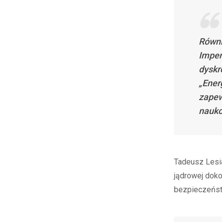
Równi
Imper
dyskr
„Ener
zapew
nauko
Tadeusz Lesia
jądrowej doko
bezpieczeństw