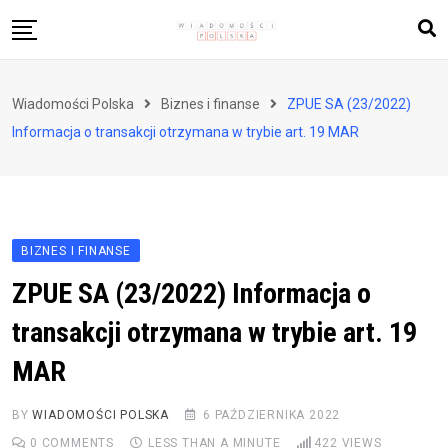
Skip
to
content
Biznes i finanse
Wiadomości Polska
Biznes i finanse
ZPUE SA (23/2022)
Zdrowie i styl życia
Informacja o transakcji otrzymana w trybie art. 19 MAR
Polityka i społeczeństwo
Nauka i technologie
Ludzie i kultura
BIZNES I FINANSE
ZPUE SA (23/2022) Informacja o
transakcji otrzymana w trybie art. 19
MAR
BY
WIADOMOŚCI POLSKA
6 PAŹDZIERNIKA 2022
0
COMMENTS
LESS THAN A MINUTE
422
VIEWS