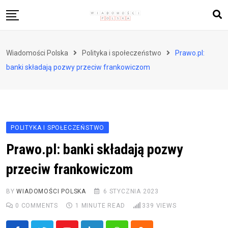
Skip
to
content
Biznes i finanse
Wiadomości Polska
Polityka i społeczeństwo
Prawo.pl:
Zdrowie i styl życia
banki składają pozwy przeciw frankowiczom
Polityka i społeczeństwo
Nauka i technologie
Ludzie i kultura
POLITYKA I SPOŁECZEŃSTWO
Prawo.pl: banki składają pozwy
przeciw frankowiczom
BY
WIADOMOŚCI POLSKA
6 STYCZNIA 2023
0
COMMENTS
1 MINUTE READ
339
VIEWS