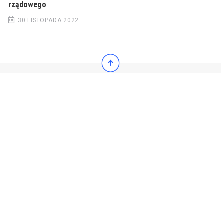
rządowego
30 LISTOPADA 2022
© 2022 Wiadomości Polska
© 2022 Wiadomości Polska
Exit mobile version