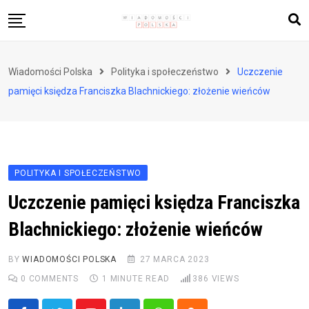
Skip
to
content
Biznes i finanse
Wiadomości Polska
Polityka i społeczeństwo
Uczczenie
Zdrowie i styl życia
pamięci księdza Franciszka Blachnickiego: złożenie wieńców
Polityka i społeczeństwo
Nauka i technologie
Ludzie i kultura
POLITYKA I SPOŁECZEŃSTWO
Uczczenie pamięci księdza Franciszka
Blachnickiego: złożenie wieńców
BY
WIADOMOŚCI POLSKA
27 MARCA 2023
0
COMMENTS
1 MINUTE READ
386
VIEWS