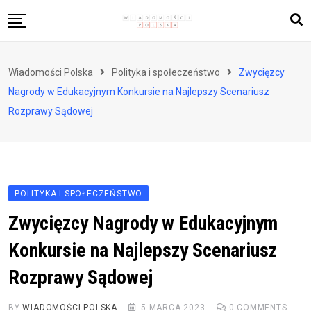
Skip
to
content
Biznes i finanse
Wiadomości Polska
Polityka i społeczeństwo
Zwycięzcy
Zdrowie i styl życia
Nagrody w Edukacyjnym Konkursie na Najlepszy Scenariusz
Polityka i społeczeństwo
Rozprawy Sądowej
Nauka i technologie
Ludzie i kultura
POLITYKA I SPOŁECZEŃSTWO
Zwycięzcy Nagrody w Edukacyjnym
Konkursie na Najlepszy Scenariusz
Rozprawy Sądowej
BY
WIADOMOŚCI POLSKA
5 MARCA 2023
0
COMMENTS