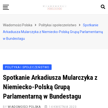
Skip
to
content
Biznes i finanse
Wiadomości Polska
Polityka i społeczeństwo
Spotkanie
Zdrowie i styl życia
Arkadiusza Mularczyka z Niemiecko-Polską Grupą Parlamentarną
Polityka i społeczeństwo
w Bundestagu
Nauka i technologie
Ludzie i kultura
POLITYKA I SPOŁECZEŃSTWO
Spotkanie Arkadiusza Mularczyka z
Niemiecko-Polską Grupą
Parlamentarną w Bundestagu
BY
WIADOMOŚCI POLSKA
14 KWIETNIA 2023