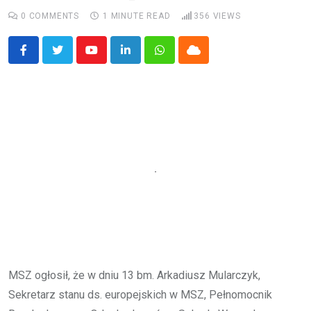
0
COMMENTS
1 MINUTE READ
356
VIEWS
Youtube
LinkedIn
Whatsapp
Cloud
MSZ ogłosił, że w dniu 13 bm. Arkadiusz Mularczyk,
Sekretarz stanu ds. europejskich w MSZ, Pełnomocnik