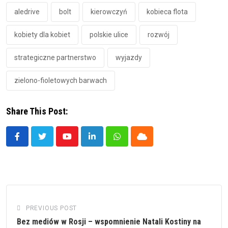
aledrive
bolt
kierowczyń
kobieca flota
kobiety dla kobiet
polskie ulice
rozwój
strategiczne partnerstwo
wyjazdy
zielono-fioletowych barwach
Share This Post:
Youtube
LinkedIn
Whatsapp
Cloud
PREVIOUS POST
Bez mediów w Rosji – wspomnienie Natali Kostiny na