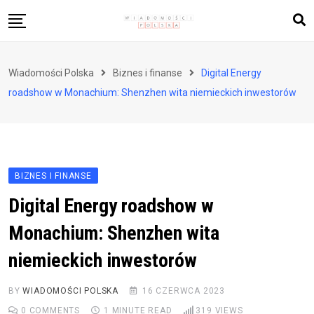
Skip
to
content
Biznes i finanse
Wiadomości Polska
Biznes i finanse
Digital Energy
Zdrowie i styl życia
roadshow w Monachium: Shenzhen wita niemieckich inwestorów
Polityka i społeczeństwo
Nauka i technologie
Ludzie i kultura
BIZNES I FINANSE
Digital Energy roadshow w
Monachium: Shenzhen wita
niemieckich inwestorów
BY
WIADOMOŚCI POLSKA
16 CZERWCA 2023
0
COMMENTS
1 MINUTE READ
319
VIEWS