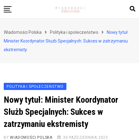
Skip
to
content
Biznes i finanse
Wiadomości Polska
Polityka i społeczeństwo
Nowy tytuł:
Zdrowie i styl życia
Minister Koordynator Służb Specjalnych: Sukces w zatrzymaniu
Polityka i społeczeństwo
ekstremisty
Nauka i technologie
Ludzie i kultura
POLITYKA I SPOŁECZEŃSTWO
Nowy tytuł: Minister Koordynator
Służb Specjalnych: Sukces w
zatrzymaniu ekstremisty
BY
WIADOMOŚCI POLSKA
30 PAŹDZIERNIKA 2023