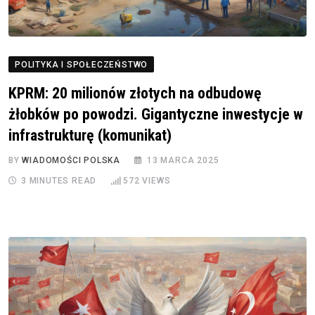
POLITYKA I SPOŁECZEŃSTWO
KPRM: 20 milionów złotych na odbudowę
żłobków po powodzi. Gigantyczne inwestycje w
infrastrukturę (komunikat)
BY
WIADOMOŚCI POLSKA
13 MARCA 2025
3 MINUTES READ
572
VIEWS