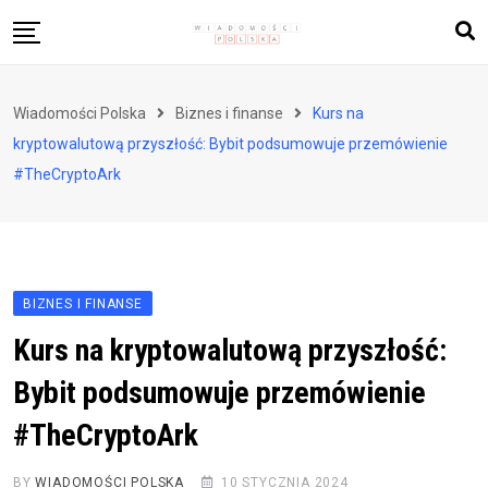
Skip
to
content
Biznes i finanse
Wiadomości Polska
Biznes i finanse
Kurs na
Zdrowie i styl życia
kryptowalutową przyszłość: Bybit podsumowuje przemówienie
Polityka i społeczeństwo
#TheCryptoArk
Nauka i technologie
Ludzie i kultura
BIZNES I FINANSE
Kurs na kryptowalutową przyszłość:
Bybit podsumowuje przemówienie
#TheCryptoArk
BY
WIADOMOŚCI POLSKA
10 STYCZNIA 2024