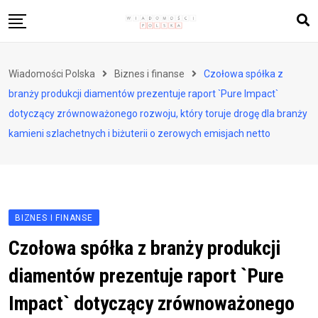
Skip
to
content
Biznes i finanse
Wiadomości Polska
Biznes i finanse
Czołowa spółka z
Zdrowie i styl życia
branży produkcji diamentów prezentuje raport `Pure Impact`
Polityka i społeczeństwo
dotyczący zrównoważonego rozwoju, który toruje drogę dla branży
kamieni szlachetnych i biżuterii o zerowych emisjach netto
Nauka i technologie
Ludzie i kultura
BIZNES I FINANSE
Czołowa spółka z branży produkcji
diamentów prezentuje raport `Pure
Impact` dotyczący zrównoważonego