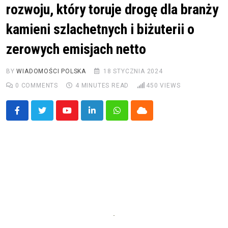
rozwoju, który toruje drogę dla branży
kamieni szlachetnych i biżuterii o
zerowych emisjach netto
BY
WIADOMOŚCI POLSKA
18 STYCZNIA 2024
0
COMMENTS
4 MINUTES READ
450
VIEWS
Youtube
LinkedIn
Whatsapp
Cloud