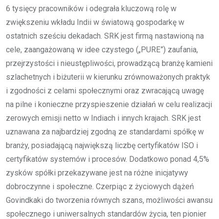
6 tysięcy pracowników i odegrała kluczową rolę w
zwiększeniu wkładu Indii w światową gospodarkę w
ostatnich sześciu dekadach. SRK jest firmą nastawioną na
cele, zaangażowaną w idee czystego („PURE”) zaufania,
przejrzystości i nieustępliwości, prowadzącą branżę kamieni
szlachetnych i biżuterii w kierunku zrównoważonych praktyk
i zgodności z celami społecznymi oraz zwracającą uwagę
na pilne i konieczne przyspieszenie działań w celu realizacji
zerowych emisji netto w Indiach i innych krajach. SRK jest
uznawana za najbardziej zgodną ze standardami spółkę w
branży, posiadającą największą liczbę certyfikatów ISO i
certyfikatów systemów i procesów. Dodatkowo ponad 4,5%
zysków spółki przekazywane jest na różne inicjatywy
dobroczynne i społeczne. Czerpiąc z życiowych dążeń
Govindkaki do tworzenia równych szans, możliwości awansu
społecznego i uniwersalnych standardów życia, ten pionier