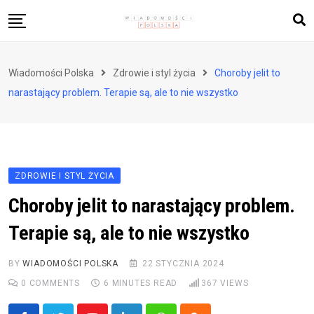
Skip
to
content
Biznes i finanse
Wiadomości Polska
Zdrowie i styl życia
Choroby jelit to
Zdrowie i styl życia
narastający problem. Terapie są, ale to nie wszystko
Polityka i społeczeństwo
Nauka i technologie
Ludzie i kultura
ZDROWIE I STYL ŻYCIA
Choroby jelit to narastający problem.
Terapie są, ale to nie wszystko
BY
WIADOMOŚCI POLSKA
22 STYCZNIA 2024
0
COMMENTS
6 MINUTES READ
367
VIEWS