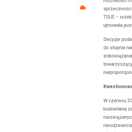
możliwości mi
sprzeczności 
Cloud
TSUE – orzekł
ujmowała pust
Decyzje podat
do stopnia n
zobowiązania
towarzyszącyc
nieproporcjona
Kwestionowa
W czerwcu 202
budowlanej za
niezwiązanych
nieodzwierci