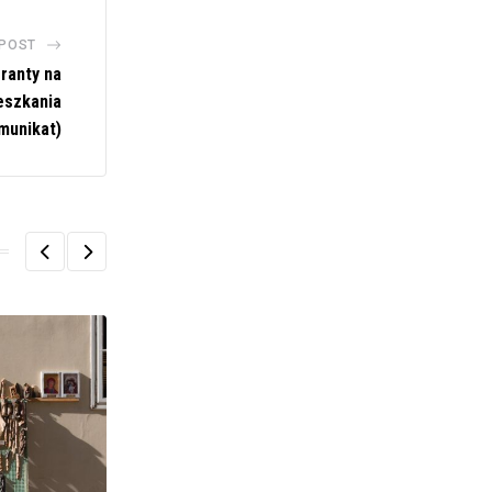
 POST
ranty na
eszkania
munikat)