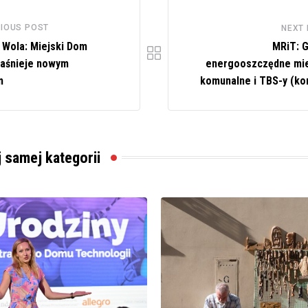
IOUS POST
NEXT
 Wola: Miejski Dom
MRiT: G
 jaśnieje nowym
energooszczędne mi
m
komunalne i TBS-y (ko
j samej kategorii