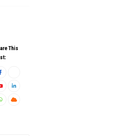
are This
st:
Youtube
LinkedIn
Whatsapp
Cloud