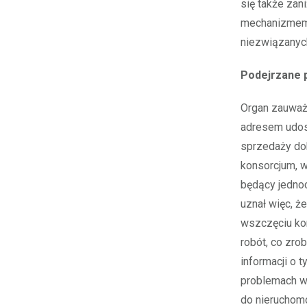
się także zan
mechanizmem o
niezwiązanyc
Podejrzane 
Organ zauważy
adresem udos
sprzedaży do
konsorcjum, w
będący jedno
uznał więc, ż
wszczęciu kon
robót, co zro
informacji o 
problemach w
do nieruchomo