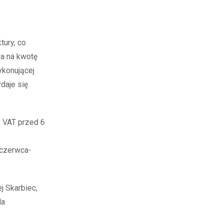
ury, co
ła na kwotę
ykonującej
ydaje się
e VAT przed 6
-czerwca-
j Skarbiec,
la