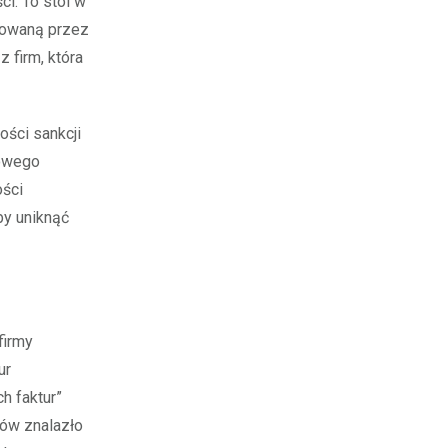
i. To stoi w
ntowaną przez
 firm, która
ści sankcji
kowego
ości
by uniknąć
firmy
ur
h faktur”
ów znalazło