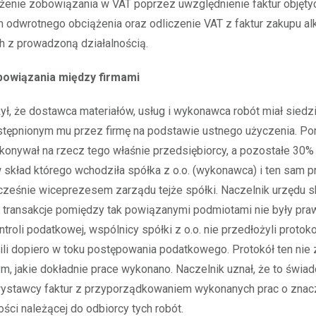
iżenie zobowiązania w VAT poprzez uwzględnienie faktur objęty
dwrotnego obciążenia oraz odliczenie VAT z faktur zakupu alk
h z prowadzoną działalnością.
powiązania między firmami
ł, że dostawca materiałów, usług i wykonawca robót miał siedz
tępnionym mu przez firmę na podstawie ustnego użyczenia. P
konywał na rzecz tego właśnie przedsiębiorcy, a pozostałe 30%
 skład którego wchodziła spółka z o.o. (wykonawca) i ten sam p
cześnie wiceprezesem zarządu tejże spółki. Naczelnik urzędu
e transakcje pomiędzy tak powiązanymi podmiotami nie były pr
troli podatkowej, wspólnicy spółki z o.o. nie przedłożyli protok
bili dopiero w toku postępowania podatkowego. Protokół ten nie 
tym, jakie dokładnie prace wykonano. Naczelnik uznał, że to świa
ystawcy faktur z przyporządkowaniem wykonanych prac o znacz
ści należącej do odbiorcy tych robót.