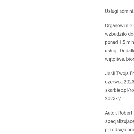
Usługi admini
Organowi nie
wzbudziło do
ponad 1,5 mln
usługi. Dodat
wątpliwe, bio
Jeśli Twoja f
czerwca 2023 
skarbiec.pl/r
2023-r/
Autor: Robert
specjalizując
przedsiębiorcó