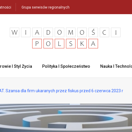
atności
Grupa serwisów regionalnych
rowie I Styl Życia
Polityka I Społeczeństwo
Nauka I Technol
AT. Szansa dla firm ukaranych przez fiskus przed 6 czerwca 2023 r