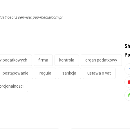
ualności z serwisu: pap-mediaroom.pl
Sh
Po
w podatkowych
firma
kontrola
organ podatkowy
postępowanie
reguła
sankcja
ustawa o vat
rcjonalności