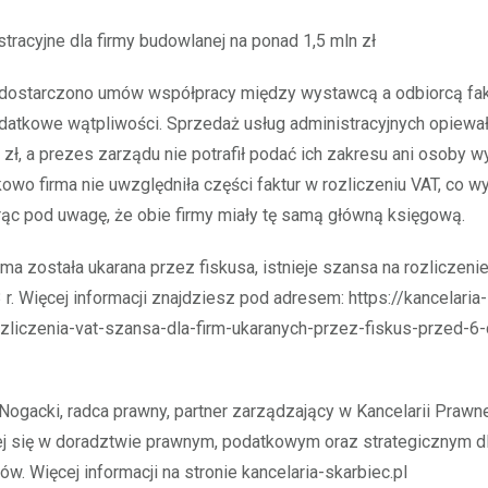
stracyjne dla firmy budowlanej na ponad 1,5 mln zł
 dostarczono umów współpracy między wystawcą a odbiorcą fakt
datkowe wątpliwości. Sprzedaż usług administracyjnych opiewa
 zł, a prezes zarządu nie potrafił podać ich zakresu ani osoby w
kowo firma nie uwzględniła części faktur w rozliczeniu VAT, co w
rąc pod uwagę, że obie firmy miały tę samą główną księgową.
irma została ukarana przez fiskusa, istnieje szansa na rozliczeni
r. Więcej informacji znajdziesz pod adresem: https://kancelaria-
ozliczenia-vat-szansa-dla-firm-ukaranych-przez-fiskus-przed-6
 Nogacki, radca prawny, partner zarządzający w Kancelarii Prawne
ej się w doradztwie prawnym, podatkowym oraz strategicznym d
w. Więcej informacji na stronie kancelaria-skarbiec.pl