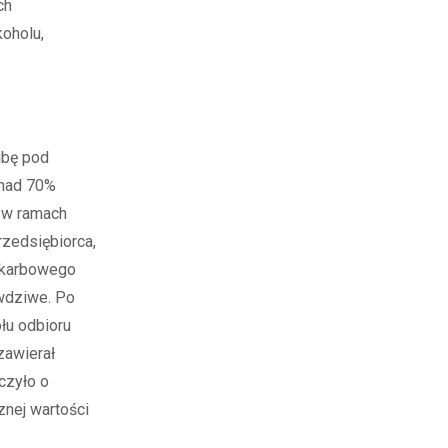
ch
oholu,
ibę pod
onad 70%
 w ramach
rzedsiębiorca,
 skarbowego
awdziwe. Po
ołu odbioru
zawierał
dczyło o
nej wartości