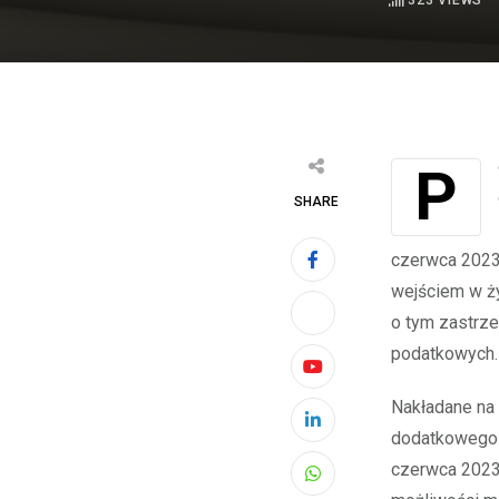
323
VIEWS
Podczas nakładania dodatkowego „karnego” zobowiązania podatkowego,
SHARE
czerwca 2023 
wejściem w ży
o tym zastrze
podatkowych.
Youtube
Nakładane na 
LinkedIn
dodatkowego 
czerwca 2023 
Whatsapp