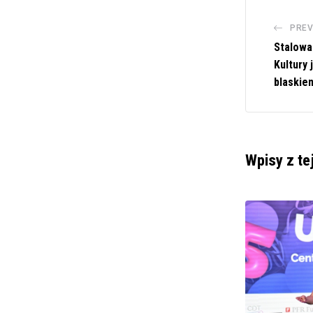
PREV
Stalowa
Kultury
blaskie
Wpisy z te
POLITYKA I SPOŁECZEŃSTWO
KPRM: Premier: Rok 2025 będzie rokiem
pozytywnego przełomu
31 GRUDNIA 2024