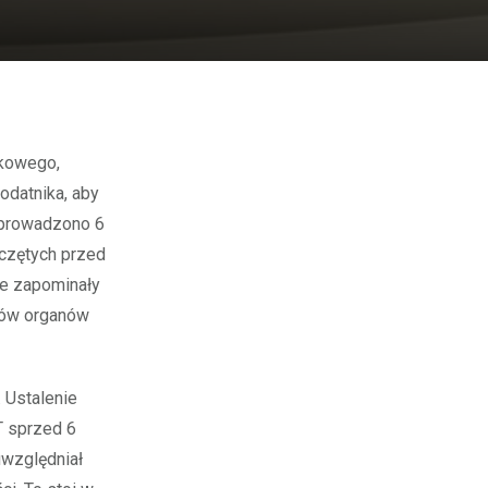
odatnika, aby
wprowadzono 6
zczętych przed
we zapominały
ędów organów
 Ustalenie
T sprzed 6
uwzględniał