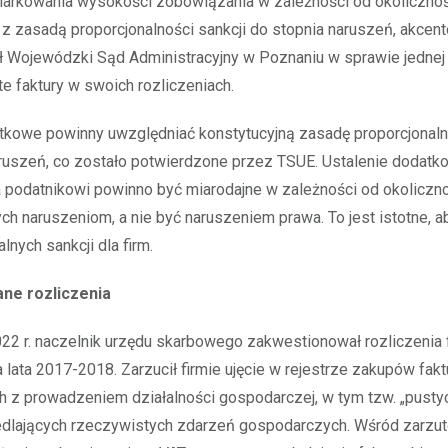
arkowania wysokości zobowiązania w zależności od okolicznośc
z zasadą proporcjonalności sankcji do stopnia naruszeń, akce
 Wojewódzki Sąd Administracyjny w Poznaniu w sprawie jednej z
e faktury w swoich rozliczeniach.
kowe powinny uwzględniać konstytucyjną zasadę proporcjonalno
aruszeń, co zostało potwierdzone przez TSUE. Ustalenie dodat
 podatnikowi powinno być miarodajne w zależności od okoliczn
h naruszeniom, a nie być naruszeniem prawa. To jest istotne, a
lnych sankcji dla firm.
ne rozliczenia
2 r. naczelnik urzędu skarbowego zakwestionował rozliczenia 
 lata 2017-2018. Zarzucił firmie ujęcie w rejestrze zakupów fakt
 z prowadzeniem działalności gospodarczej, w tym tzw. „pustyc
edlających rzeczywistych zdarzeń gospodarczych. Wśród zarzut