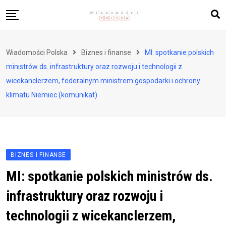
Skip
to
content
Biznes i finanse
Wiadomości Polska
Biznes i finanse
MI: spotkanie polskich
Zdrowie i styl życia
ministrów ds. infrastruktury oraz rozwoju i technologii z
Polityka i społeczeństwo
wicekanclerzem, federalnym ministrem gospodarki i ochrony
klimatu Niemiec (komunikat)
Nauka i technologie
Ludzie i kultura
BIZNES I FINANSE
MI: spotkanie polskich ministrów ds.
infrastruktury oraz rozwoju i
technologii z wicekanclerzem,