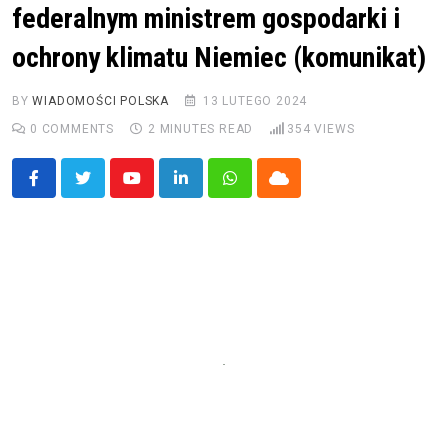
federalnym ministrem gospodarki i
ochrony klimatu Niemiec (komunikat)
BY
WIADOMOŚCI POLSKA
13 LUTEGO 2024
0
COMMENTS
2 MINUTES READ
354
VIEWS
Youtube
LinkedIn
Whatsapp
Cloud