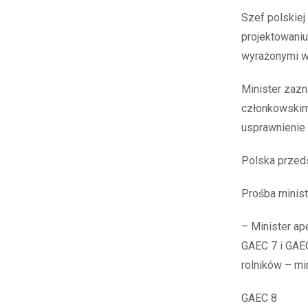
Szef polskiej
projektowani
wyrażonymi w
Minister zazn
członkowskimi
usprawnienie 
Polska przed
Prośba minist
– Minister ap
GAEC 7 i GAE
rolników – mi
GAEC 8