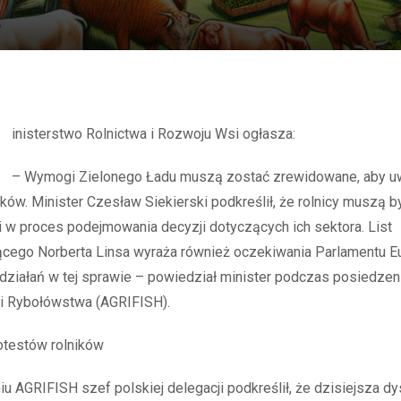
Ministerstwo Rolnictwa i Rozwoju Wsi ogłasza:
– Wymogi Zielonego Ładu muszą zostać zrewidowane, aby u
ików. Minister Czesław Siekierski podkreślił, że rolnicy muszą b
w proces podejmowania decyzji dotyczących ich sektora. List
cego Norberta Linsa wyraża również oczekiwania Parlamentu E
 działań w tej sprawie – powiedział minister podczas posiedzeni
 i Rybołówstwa (AGRIFISH).
otestów rolników
u AGRIFISH szef polskiej delegacji podkreślił, że dzisiejsza dy