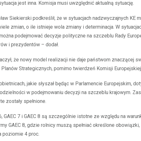
sytuacja jest inna. Komisja musi uwzględnić aktualną sytuację.
ław Siekierski podkreślił, że w sytuacjach nadzwyczajnych KE 
ele zmian, o ile istnieje wola zmiany i determinacja. W sytuacja
ożna podejmować decyzje polityczne na szczeblu Rady Europejs
rów i prezydentów – dodał.
aczył, że nowy model realizacji nie daje państwom znaczącej 
 Planów Strategicznych, pomimo twierdzeń Komisji Europejskiej
bietnicach, jakie słyszał będąc w Parlamencie Europejskim, do
dzielności w podejmowaniu decyzji na szczeblu krajowym. Zast
 te zostały spełnione.
, GAEC 7 i GAEC 8 są szczególnie istotne ze względu na warun
my GAEC 8, gdzie rolnicy muszą spełniać określone obowiązki, t
 poziomie 4 proc.