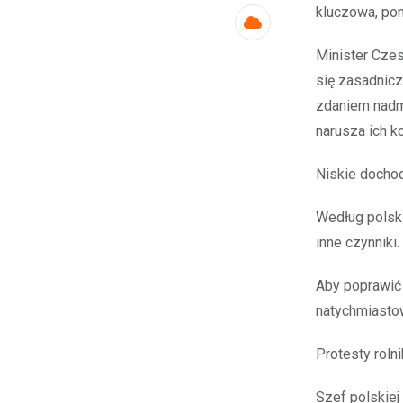
kluczowa, pon
Cloud
Minister Czes
się zasadnicz
zdaniem nadmi
narusza ich k
Niskie dochod
Według polski
inne czynniki.
Aby poprawić 
natychmiastow
Protesty rol
Szef polskiej