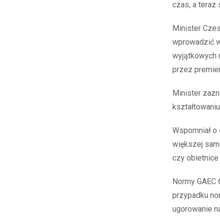
czas, a teraz 
Minister Czes
wprowadzić wi
wyjątkowych m
przez premie
Minister zazn
kształtowaniu
Wspomniał o o
większej samo
czy obietnice
Normy GAEC 6
przypadku nor
ugorowanie na