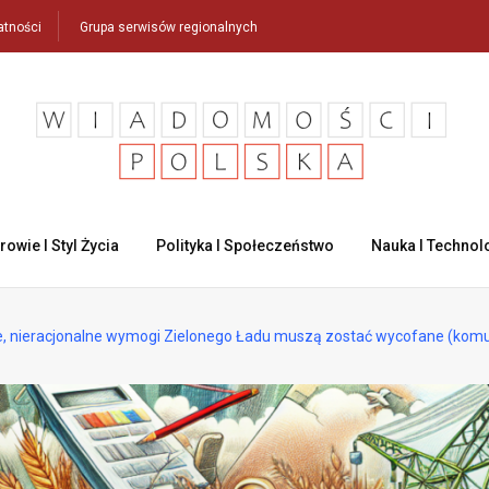
atności
Grupa serwisów regionalnych
rowie I Styl Życia
Polityka I Społeczeństwo
Nauka I Technol
, nieracjonalne wymogi Zielonego Ładu muszą zostać wycofane (komu