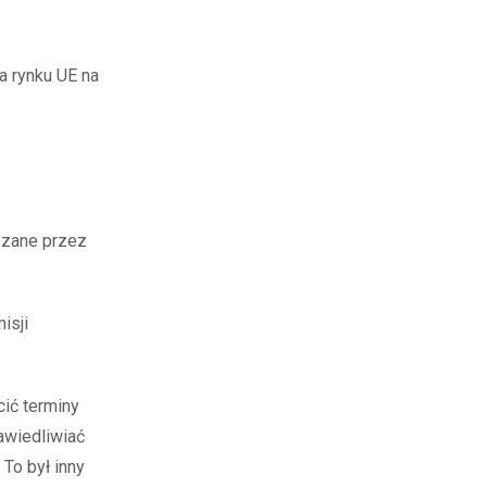
a rynku UE na
szane przez
isji
cić terminy
awiedliwiać
To był inny