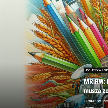
POLITYKA I 
MRiRW: R
muszą zo
BY
WIADOMOŚC