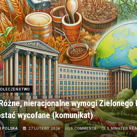
SPOŁECZEŃSTWO
óżne, nieracjonalne wymogi Zielonego 
stać wycofane (komunikat)
I POLSKA
27 LUTEGO 2024
0
COMMENTS
5 MINUTES RE