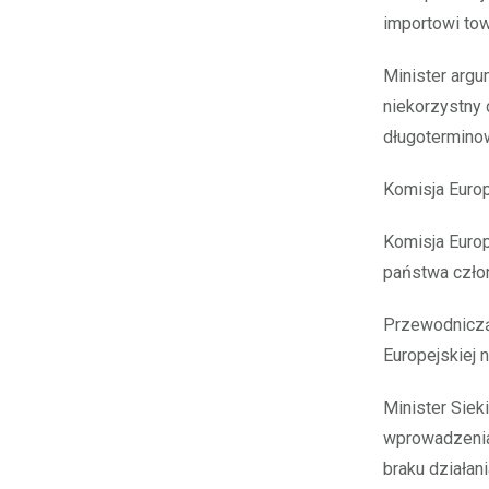
importowi to
Minister argu
niekorzystny 
długotermino
Komisja Europ
Komisja Euro
państwa człon
Przewodnicząc
Europejskiej 
Minister Siek
wprowadzenia
braku działan