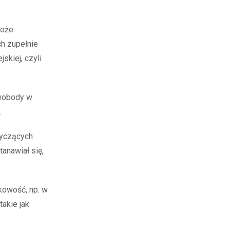
może
ch zupełnie
kiej, czyli
swobody w
.
tyczących
anawiał się,
kowość, np. w
akie jak