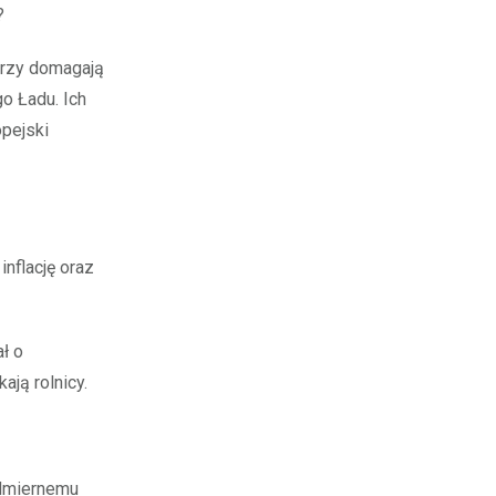
?
órzy domagają
o Ładu. Ich
opejski
nflację oraz
ł o
ają rolnicy.
nadmiernemu