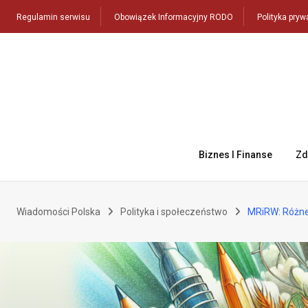
Skip
Regulamin serwisu
Obowiązek Informacyjny RODO
Polityka pryw
to
content
Biznes I Finanse
Zd
Wiadomości Polska
Polityka i społeczeństwo
MRiRW: Różne