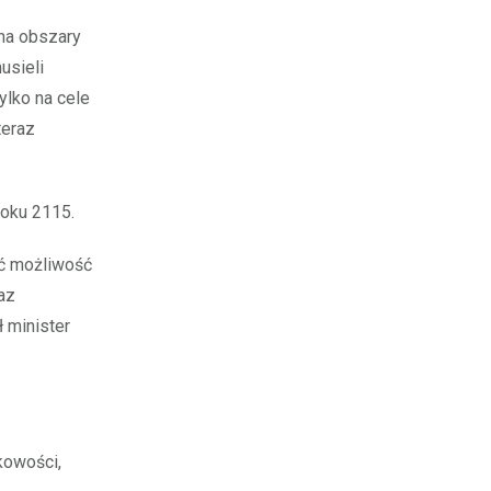
 na obszary
usieli
ylko na cele
teraz
roku 2115.
eć możliwość
az
 minister
kowości,