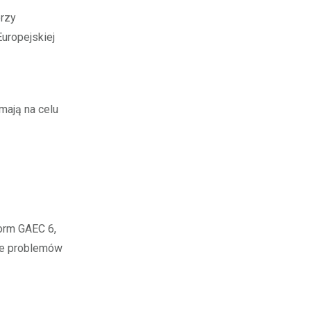
przy
uropejskiej
mają na celu
orm GAEC 6,
je problemów