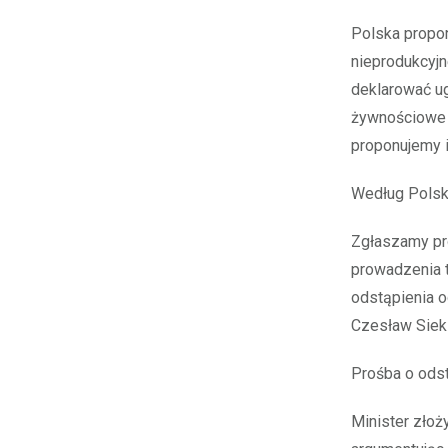
Polska propon
nieprodukcyjn
deklarować ug
żywnościowe z
proponujemy i
Według Polski
Zgłaszamy pr
prowadzenia t
odstąpienia o
Czesław Sieki
Prośba o odst
Minister złoż