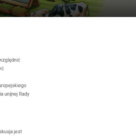
względnić
yć
uropejskiego
a unijnej Rady
skusja jest