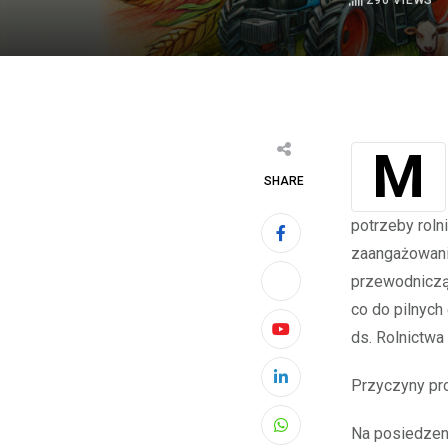
290
VIEWS
SHARE
potrzeby roln
zaangażowani 
przewodniczą
co do pilnych
ds. Rolnictwa
Youtube
Przyczyny pr
LinkedIn
Na posiedzeni
Whatsapp