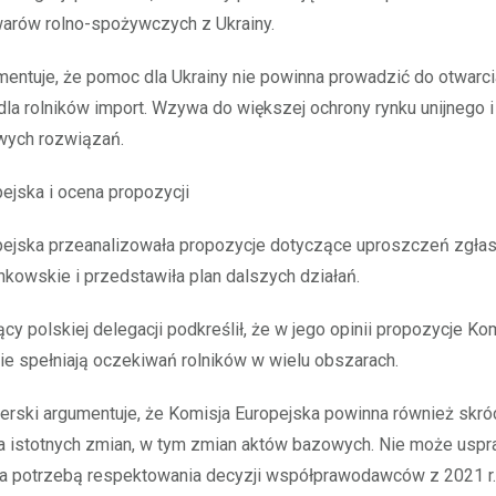
warów rolno-spożywczych z Ukrainy.
mentuje, że pomoc dla Ukrainy nie powinna prowadzić do otwarci
dla rolników import. Wzywa do większej ochrony rynku unijnego i
wych rozwiązań.
ejska i ocena propozycji
pejska przeanalizowała propozycje dotyczące uproszczeń zgła
kowskie i przedstawiła plan dalszych działań.
y polskiej delegacji podkreślił, że w jego opinii propozycje Kom
nie spełniają oczekiwań rolników w wielu obszarach.
ierski argumentuje, że Komisja Europejska powinna również skró
 istotnych zmian, w tym zmian aktów bazowych. Nie może uspr
ia potrzebą respektowania decyzji współprawodawców z 2021 r. 