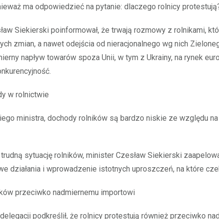
ieważ ma odpowiedzieć na pytanie: dlaczego rolnicy protestują
ław Siekierski poinformował, że trwają rozmowy z rolnikami, kt
ych zmian, a nawet odejścia od nieracjonalnego wg nich Zieloneg
erny napływ towarów spoza Unii, w tym z Ukrainy, na rynek eur
onkurencyjność.
y w rolnictwie
ego ministra, dochody rolników są bardzo niskie ze względu na i
trudną sytuację rolników, minister Czesław Siekierski zaapelowa
e działania i wprowadzenie istotnych uproszczeń, na które czek
ników przeciwko nadmiernemu importowi
 delegacji podkreślił, że rolnicy protestują również przeciwko 