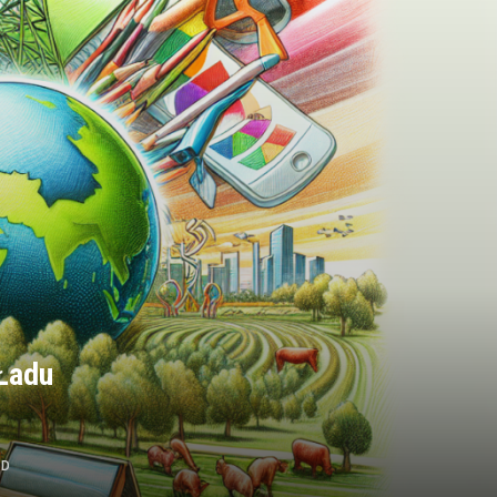
Ładu
AD