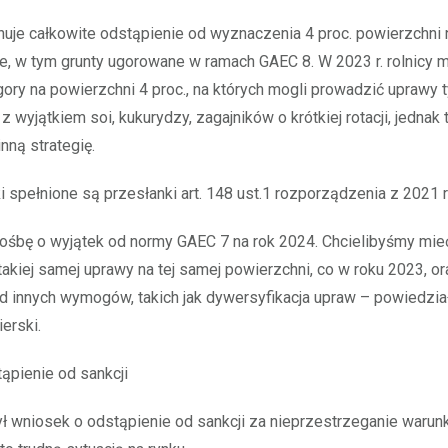
uje całkowite odstąpienie od wyznaczenia 4 proc. powierzchni
e, w tym grunty ugorowane w ramach GAEC 8. W 2023 r. rolnicy m
ory na powierzchni 4 proc., na których mogli prowadzić uprawy t
 wyjątkiem soi, kukurydzy, zagajników o krótkiej rotacji, jednak 
nną strategię.
 spełnione są przesłanki art. 148 ust.1 rozporządzenia z 2021 
ośbę o wyjątek od normy GAEC 7 na rok 2024. Chcielibyśmy mi
akiej samej uprawy na tej samej powierzchni, co w roku 2023, or
d innych wymogów, takich jak dywersyfikacja upraw – powiedział
erski.
ąpienie od sankcji
ył wniosek o odstąpienie od sankcji za nieprzestrzeganie warun