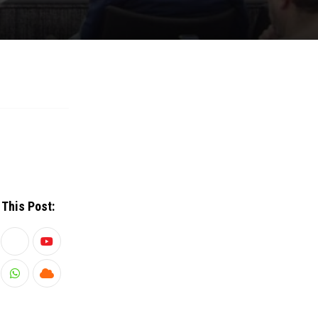
 This Post:
Youtube
kedIn
Whatsapp
Cloud