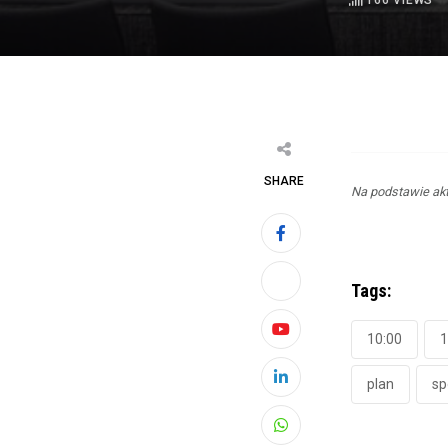
166
VIEWS
SHARE
Na podstawie akt
Tags:
10:00
1
Youtube
plan
sp
LinkedIn
Whatsapp