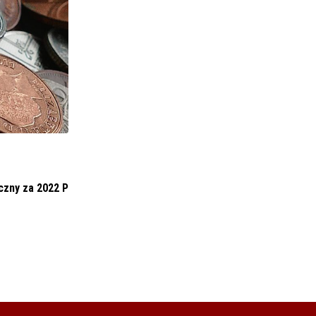
BIZNES I FINANSE
czny za 2022 P
ATENDE SA (14/2022) Zaprzestanie
wydzielania zorganizowanych działalności
przedsiębiorstwa
28 PAŹDZIERNIKA 2022