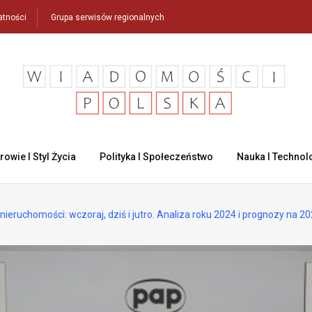
atności
Grupa serwisów regionalnych
rowie I Styl Życia
Polityka I Społeczeństwo
Nauka I Technol
nieruchomości: wczoraj, dziś i jutro. Analiza roku 2024 i prognozy na 20