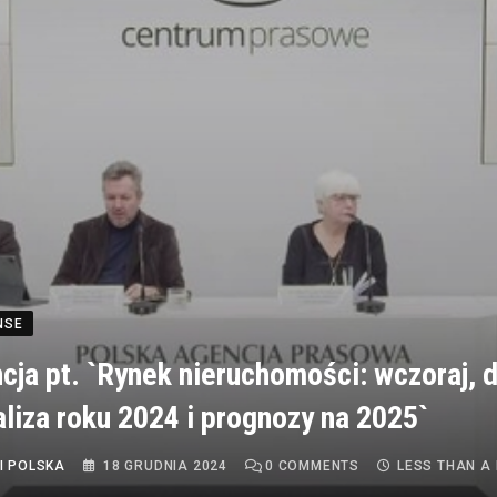
NSE
cja pt. `Rynek nieruchomości: wczoraj, d
aliza roku 2024 i prognozy na 2025`
I POLSKA
18 GRUDNIA 2024
0
COMMENTS
LESS THAN A