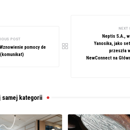
NEXT
Neptis S.A., w
IOUS POST
Yanosika, jako se
Wznowienie pomocy de
przeszła w
 (komunikat)
NewConnect na Głów
j samej kategorii