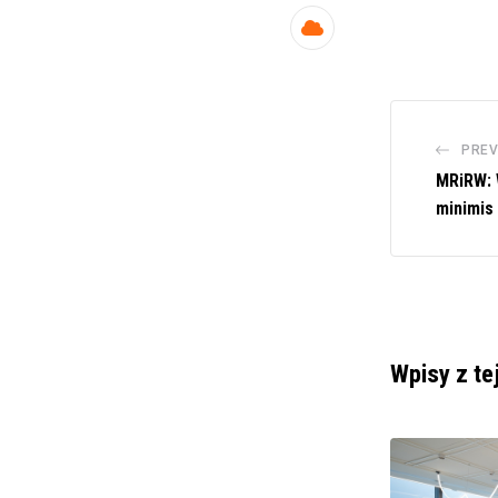
Cloud
PREV
MRiRW: 
minimis
Wpisy z te