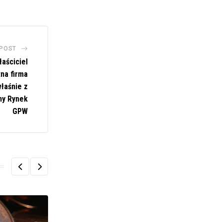
 POST
łaściciel
tna firma
łaśnie z
ny Rynek
GPW