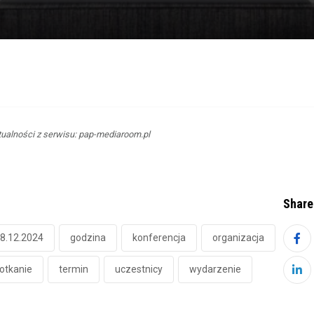
ualności z serwisu: pap-mediaroom.pl
Share
8.12.2024
godzina
konferencja
organizacja
otkanie
termin
uczestnicy
wydarzenie
Lin