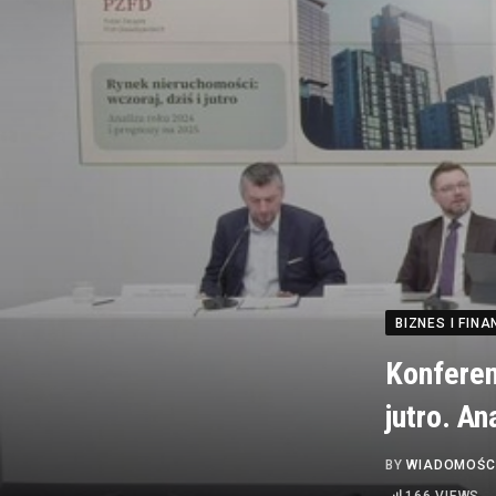
BIZNES I FINA
Konferen
jutro. An
BY
WIADOMOŚC