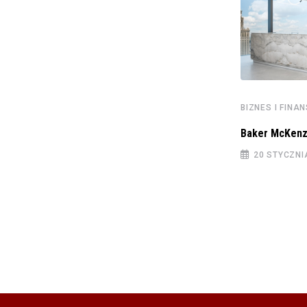
BIZNES I FINANSE
BIZNES I FINA
Rada Ministrów przyjęła nowelizację budżetu
Baker McKenz
na 2023 rok
20 STYCZNI
9 CZERWCA 2023