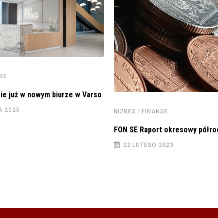
NSE
ie już w nowym biurze w Varso
A 2025
BIZNES I FINANSE
FON SE Raport okresowy półro
22 LUTEGO 2023