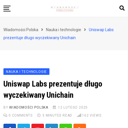
Skip
to
content
Biznes i finanse
Wiadomości Polska
Nauka i technologie
Uniswap Labs
Zdrowie i styl życia
prezentuje długo wyczekiwany Unichain
Polityka i społeczeństwo
Nauka i technologie
Ludzie i kultura
NAUKA I TECHNOLOGIE
Uniswap Labs prezentuje długo
wyczekiwany Unichain
BY
WIADOMOŚCI POLSKA
12 LUTEGO 2025
0
COMMENTS
3 MINUTES READ
162
VIEWS