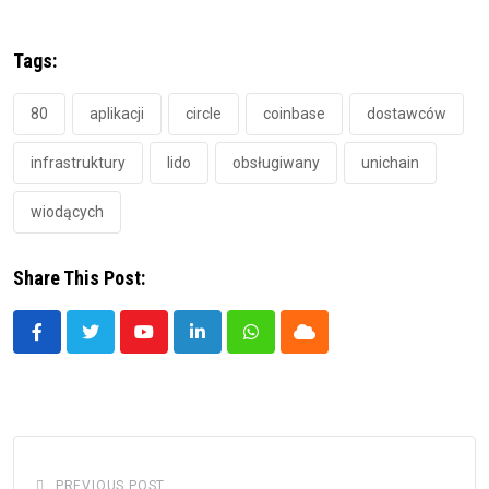
Tags:
80
aplikacji
circle
coinbase
dostawców
infrastruktury
lido
obsługiwany
unichain
wiodących
Share This Post:
Youtube
LinkedIn
Whatsapp
Cloud
PREVIOUS POST