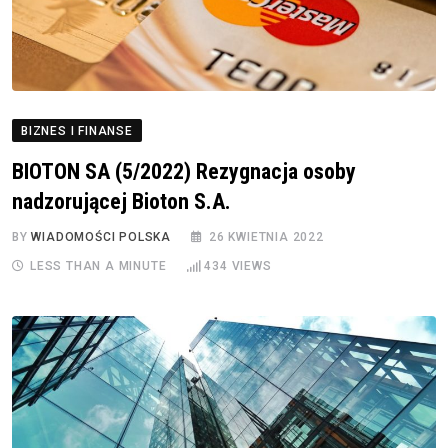
BIZNES I FINANSE
BIOTON SA (5/2022) Rezygnacja osoby
nadzorującej Bioton S.A.
BY
WIADOMOŚCI POLSKA
26 KWIETNIA 2022
LESS THAN A MINUTE
434
VIEWS