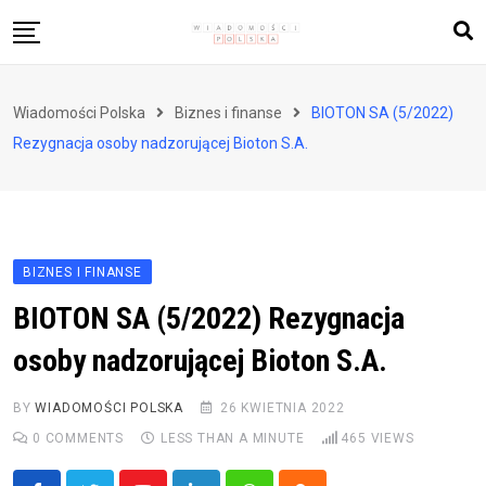
Skip
to
content
Biznes i finanse
Wiadomości Polska
Biznes i finanse
BIOTON SA (5/2022)
Zdrowie i styl życia
Rezygnacja osoby nadzorującej Bioton S.A.
Polityka i społeczeństwo
Nauka i technologie
Ludzie i kultura
BIZNES I FINANSE
BIOTON SA (5/2022) Rezygnacja
osoby nadzorującej Bioton S.A.
BY
WIADOMOŚCI POLSKA
26 KWIETNIA 2022
0
COMMENTS
LESS THAN A MINUTE
465
VIEWS