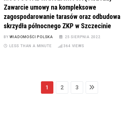
Zawarcie umowy na kompleksowe
zagospodarowanie tarasów oraz odbudowa
skrzydła północnego ZKP w Szczecinie
BY
WIADOMOŚCI POLSKA
25 SIERPNIA 2022
LESS THAN A MINUTE
364
VIEWS
1
2
3