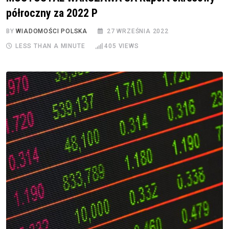
półroczny za 2022 P
BY
WIADOMOŚCI POLSKA
27 WRZEŚNIA 2022
LESS THAN A MINUTE
405
VIEWS