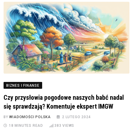
BIZNES I FINANSE
Czy przysłowia pogodowe naszych babć nadal
się sprawdzają? Komentuje ekspert IMGW
BY
WIADOMOŚCI POLSKA
2 LUTEGO 2024
18 MINUTES READ
383
VIEWS