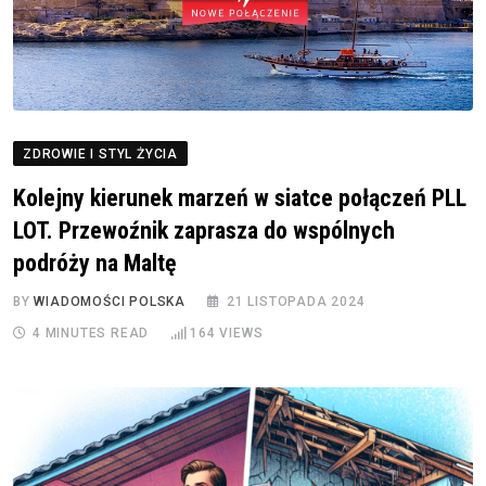
ZDROWIE I STYL ŻYCIA
Kolejny kierunek marzeń w siatce połączeń PLL
LOT. Przewoźnik zaprasza do wspólnych
podróży na Maltę
BY
WIADOMOŚCI POLSKA
21 LISTOPADA 2024
4 MINUTES READ
164
VIEWS