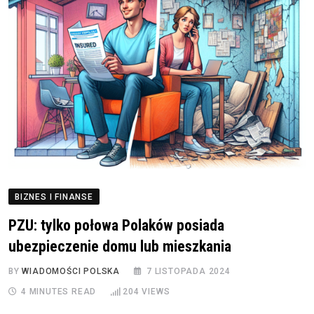
BIZNES I FINANSE
PZU: tylko połowa Polaków posiada
ubezpieczenie domu lub mieszkania
BY
WIADOMOŚCI POLSKA
7 LISTOPADA 2024
4 MINUTES READ
204
VIEWS