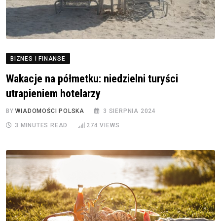
BIZNES I FINANSE
Wakacje na półmetku: niedzielni turyści
utrapieniem hotelarzy
BY
WIADOMOŚCI POLSKA
3 SIERPNIA 2024
3 MINUTES READ
274
VIEWS