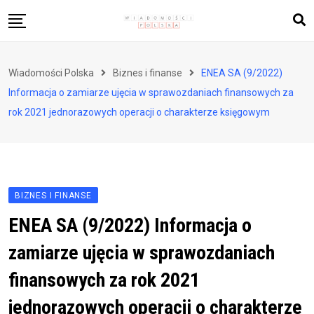
Skip
to
content
Biznes i finanse
Wiadomości Polska
Biznes i finanse
ENEA SA (9/2022)
Zdrowie i styl życia
Informacja o zamiarze ujęcia w sprawozdaniach finansowych za
Polityka i społeczeństwo
rok 2021 jednorazowych operacji o charakterze księgowym
Nauka i technologie
Ludzie i kultura
BIZNES I FINANSE
ENEA SA (9/2022) Informacja o
zamiarze ujęcia w sprawozdaniach
finansowych za rok 2021
jednorazowych operacji o charakterze