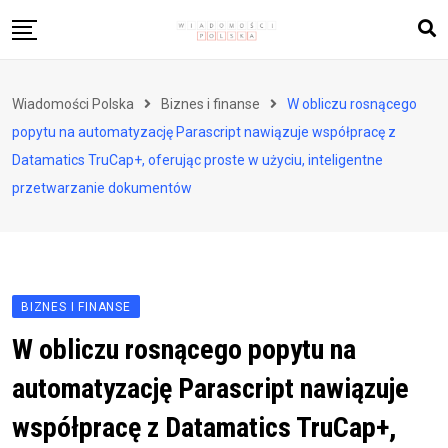
Skip
to
content
Biznes i finanse
Wiadomości Polska
Biznes i finanse
W obliczu rosnącego
Zdrowie i styl życia
popytu na automatyzację Parascript nawiązuje współpracę z
Polityka i społeczeństwo
Datamatics TruCap+, oferując proste w użyciu, inteligentne
przetwarzanie dokumentów
Nauka i technologie
Ludzie i kultura
BIZNES I FINANSE
W obliczu rosnącego popytu na
automatyzację Parascript nawiązuje
współpracę z Datamatics TruCap+,