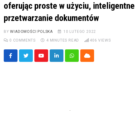
oferując proste w użyciu, inteligentne
przetwarzanie dokumentów
BY
WIADOMOŚCI POLSKA
10 LUTEGO 2022
0
COMMENTS
4 MINUTES READ
406
VIEWS
Youtube
LinkedIn
Whatsapp
Cloud