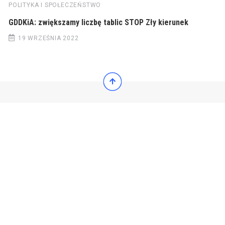
POLITYKA I SPOŁECZEŃSTWO
GDDKiA: zwiększamy liczbę tablic STOP Zły kierunek
19 WRZEŚNIA 2022
© 2022 Wiadomości Polska
© 2022 Wiadomości Polska