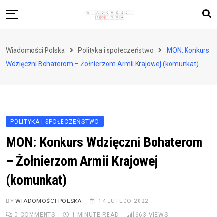
Skip
to
content
Biznes i finanse
Wiadomości Polska
Polityka i społeczeństwo
MON: Konkurs
Zdrowie i styl życia
Wdzięczni Bohaterom – Żołnierzom Armii Krajowej (komunkat)
Polityka i społeczeństwo
Nauka i technologie
Ludzie i kultura
POLITYKA I SPOŁECZEŃSTWO
MON: Konkurs Wdzięczni Bohaterom
– Żołnierzom Armii Krajowej
(komunkat)
BY
WIADOMOŚCI POLSKA
14 LUTEGO 2022
0
COMMENTS
1 MINUTE READ
663
VIEWS