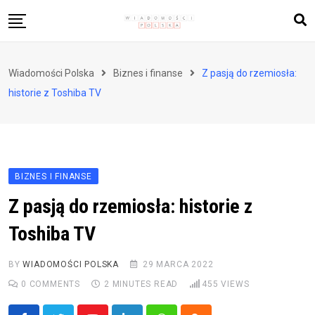
Skip
to
content
Biznes i finanse
Wiadomości Polska
Biznes i finanse
Z pasją do rzemiosła:
Zdrowie i styl życia
historie z Toshiba TV
Polityka i społeczeństwo
Nauka i technologie
Ludzie i kultura
BIZNES I FINANSE
Z pasją do rzemiosła: historie z
Toshiba TV
BY
WIADOMOŚCI POLSKA
29 MARCA 2022
0
COMMENTS
2 MINUTES READ
455
VIEWS