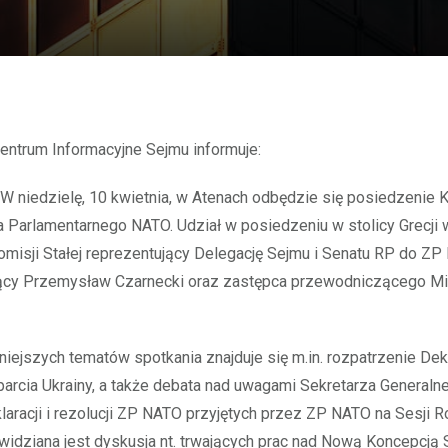
Centrum Informacyjne Sejmu informuje:
W niedzielę, 10 kwietnia, w Atenach odbędzie się posiedzenie K
 Parlamentarnego NATO. Udział w posiedzeniu w stolicy Grecj
misji Stałej reprezentujący Delegację Sejmu i Senatu RP do ZP
cy Przemysław Czarnecki oraz zastępca przewodniczącego Mi
iejszych tematów spotkania znajduje się m.in. rozpatrzenie Dek
arcia Ukrainy, a także debata nad uwagami Sekretarza General
laracji i rezolucji ZP NATO przyjętych przez ZP NATO na Sesji R
idziana jest dyskusja nt. trwających prac nad Nową Koncepcją 