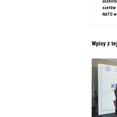
uczestn
szefów 
NATO w 
Wpisy z te