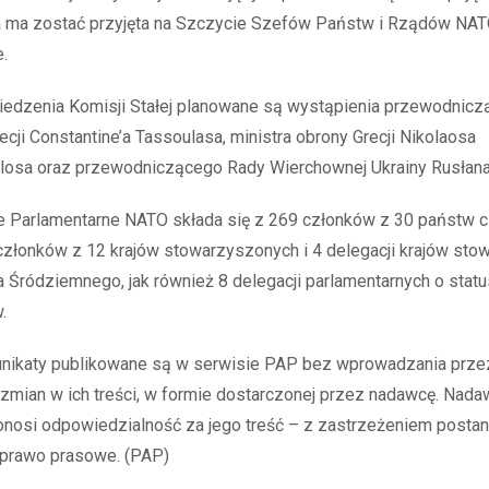
ra ma zostać przyjęta na Szczycie Szefów Państw i Rządów NA
e.
iedzenia Komisji Stałej planowane są wystąpienia przewodnic
ecji Constantine’a Tassoulasa, ministra obrony Grecji Nikolaosa
losa oraz przewodniczącego Rady Wierchownej Ukrainy Rusłana
 Parlamentarne NATO składa się z 269 członków z 30 państw 
członków z 12 krajów stowarzyszonych i 4 delegacji krajów st
 Śródziemnego, jak również 8 delegacji parlamentarnych o statu
.
ikaty publikowane są w serwisie PAP bez wprowadzania prz
 zmian w ich treści, w formie dostarczonej przez nadawcę. Nad
nosi odpowiedzialność za jego treść – z zastrzeżeniem postan
 prawo prasowe. (PAP)