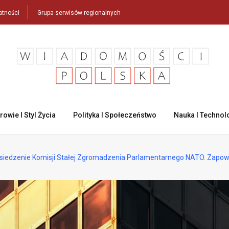
atności
Grupa serwisów regionalnych
rowie I Styl Życia
Polityka I Społeczeństwo
Nauka I Technol
osiedzenie Komisji Stałej Zgromadzenia Parlamentarnego NATO. Zapow