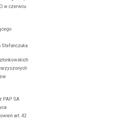
TO w czerwcu
zącego
 Stefanczuka.
członkowskich
owarzyszonych
sie
ez PAP SA
awca
owień art. 42