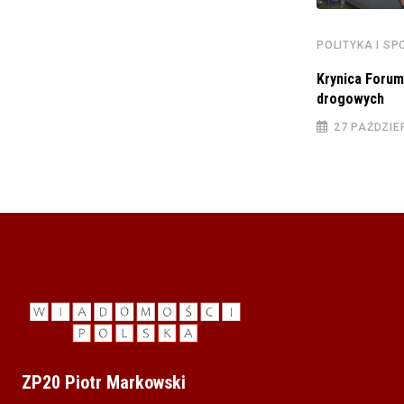
POLITYKA I S
POLITYKA I SPOŁECZEŃSTWO
Krynica Forum
KPRM: Cel numer jeden andndash; dostarczać
drogowych
skutecznie pomoc
27 PAŹDZIE
25 WRZEŚNIA 2024
ZP20 Piotr Markowski