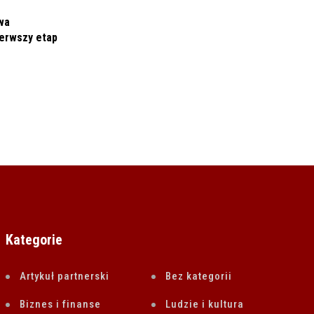
wa
erwszy etap
POLITYKA I SPOŁECZEŃSTWO
MRiT: Likwidacja pozwoleń na budowę
domów jednorodzinnych bez
23 CZERWCA 2022
Kategorie
Artykuł partnerski
Bez kategorii
Biznes i finanse
Ludzie i kultura