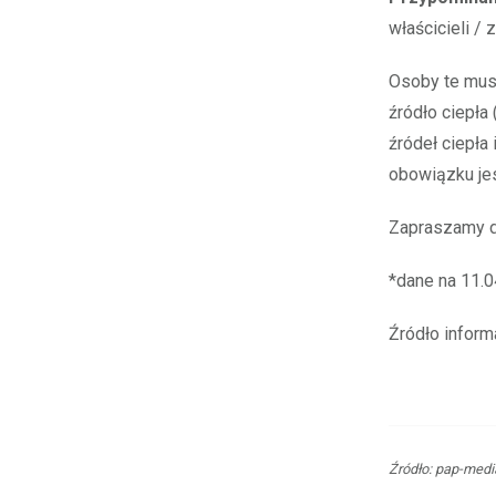
właścicieli /
Osoby te musz
źródło ciepła
źródeł ciepła 
obowiązku jes
Zapraszamy d
*dane na 11.
Źródło infor
Źródło: pap-medi