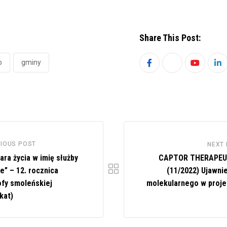
Share This Post:
o
gminy
Youtube
Li
IOUS POST
NEXT
iara życia w imię służby
CAPTOR THERAPEU
e” – 12. rocznica
(11/2022) Ujawnie
ofy smoleńskiej
molekularnego w proje
kat)