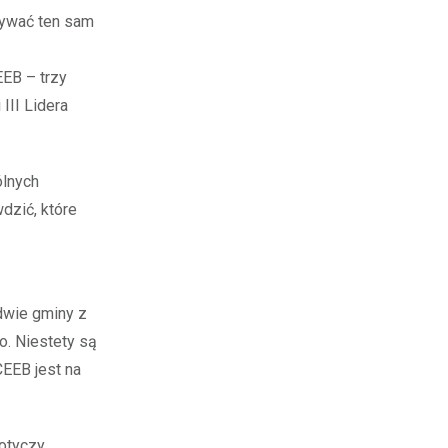
mywać ten sam
EB – trzy
III Lidera
ólnych
dzić, które
 dwie gminy z
o. Niestety są
CEEB jest na
dotyczy