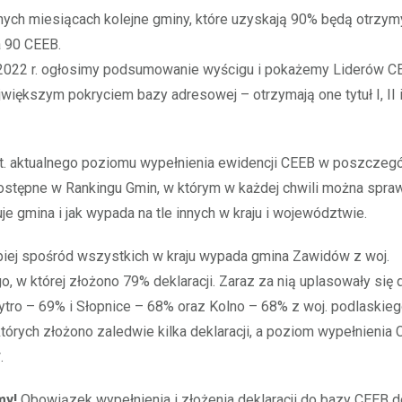
nych miesiącach kolejne gminy, które uzyskają 90% będą otrzy
a 90 CEEB.
 2022 r. ogłosimy podsumowanie wyścigu i pokażemy Liderów CE
większym pokryciem bazy adresowej – otrzymają one tytuł I, II i 
ot. aktualnego poziomu wypełnienia ewidencji CEEB w poszczeg
stępne w Rankingu Gmin, w którym w każdej chwili można spraw
je gmina i jak wypada na tle innych w kraju i województwie.
epiej spośród wszystkich w kraju wypada gmina Zawidów z woj.
o, w której złożono 79% deklaracji. Zaraz za nią uplasowały się
ytro – 69% i Słopnice – 68% oraz Kolno – 68% z woj. podlaskieg
których złożono zaledwie kilka deklaracji, a poziom wypełnienia 
.
my!
Obowiązek wypełnienia i złożenia deklaracji do bazy CEEB 