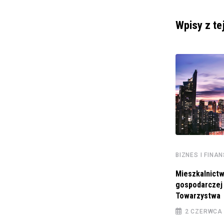
Wpisy z te
BIZNES I FINA
BIZNES I FINANSE
Mieszkalnictw
Obywatele Ukrainy przebywający w Europie
gospodarczej
mogą od teraz
Towarzystwa
28 MARCA 2022
2 CZERWCA