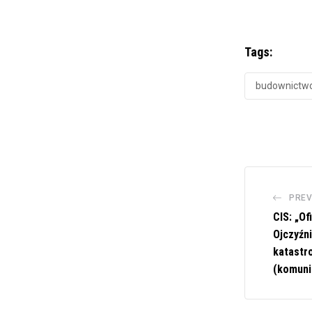
Tags:
budownictw
PREV
CIS: „Of
Ojczyźni
katastr
(komuni