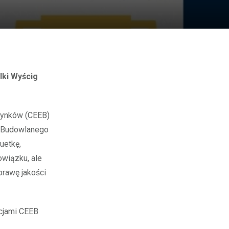
lki Wyścig
udynków (CEEB)
u Budowlanego
uetkę,
wiązku, ale
rawę jakości
cjami CEEB