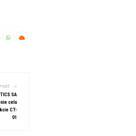
nkedIn
Whatsapp
Cloud
 POST
TICS SA
nie celu
kcie CT-
01