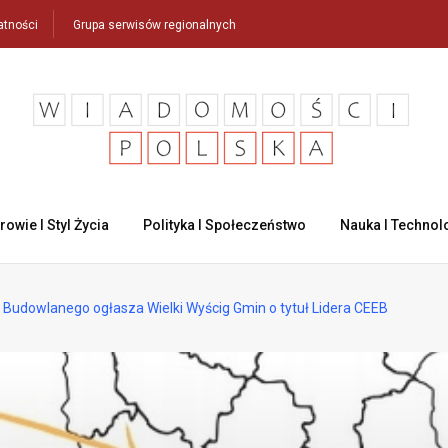
atności
Grupa serwisów regionalnych
rowie I Styl Życia
Polityka I Społeczeństwo
Nauka I Technol
Budowlanego ogłasza Wielki Wyścig Gmin o tytuł Lidera CEEB