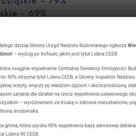
Dlatego dzisiaj Główny Urząd Nadzoru Budowlanego ogłasza
Wie
Gmin!
– wyścig po trofeum, jakim jest tytuł Lidera CEEB.
która osiągnie wypełnienie Centralnej Ewidencji Emisyjności B
in. 90% otrzyma tytuł Lidera CEEB, a Główny Inspektor Nadzor
alnej wizyty, wręczy jej władzom dyplom i okolicznościową stat
azem uznania dla działań na rzecz wypełnienia ustawowego obo
szystkim – wyróżnieniem za troskę o zdrowie mieszkańców, pop
chronę środowiska.
a gmina, która uzyska 90% wypełnienia bazy adresowej deklara
tuł Lidera 90 CEEB.