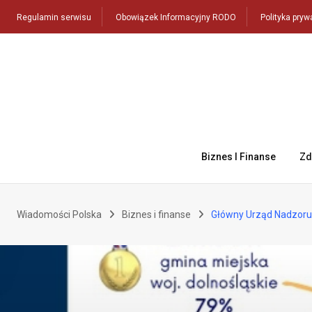
Skip
Regulamin serwisu
Obowiązek Informacyjny RODO
Polityka pryw
to
content
Biznes I Finanse
Zd
Wiadomości Polska
Biznes i finanse
Główny Urząd Nadzoru 