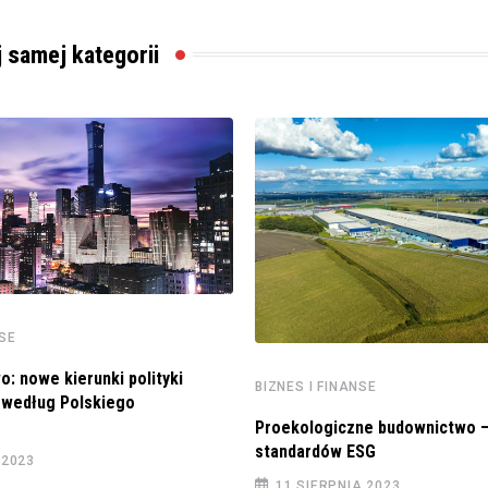
j samej kategorii
NSE
o: nowe kierunki polityki
BIZNES I FINANSE
 według Polskiego
Proekologiczne budownictwo – 
standardów ESG
 2023
11 SIERPNIA 2023