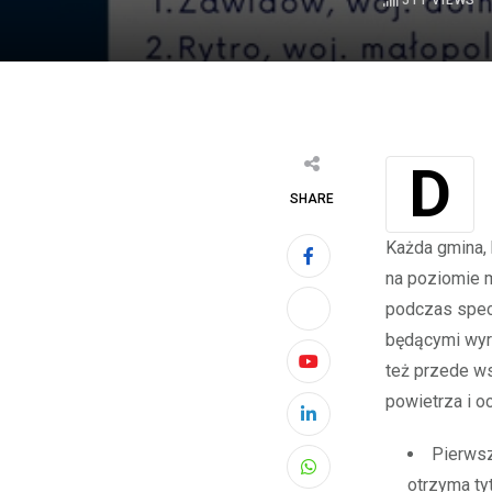
511
VIEWS
SHARE
Każda gmina, 
na poziomie m
podczas specj
będącymi wyr
też przede w
Youtube
powietrza i o
LinkedIn
Pierwsz
Whatsapp
otrzyma ty