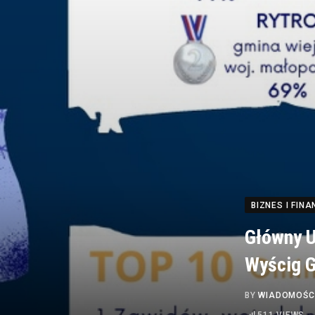
BIZNES I FINA
Główny U
Wyścig G
BY
WIADOMOŚC