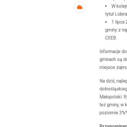
W kolej
Cloud
tytuł Lider
1 lipca
gminy z naj
CEEB.
Informacje d
gminach są do
miejsce zajmu
Na dziś, najl
dolnośląskieg
Małopolski: R
też gminy, w 
poziomie 3%*
Przypomina