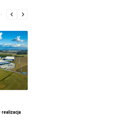
BIZNES I FINANSE
Bybit wywołuje ożywienie w Dubaju dzięki
realizacja
ekskluzywnym wydarzeniom
4 KWIETNIA 2024