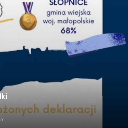
lki
AD