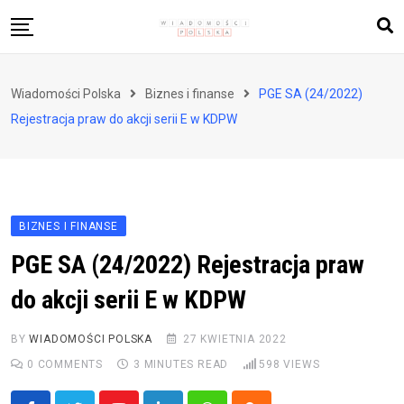
Skip
to
content
Biznes i finanse
Wiadomości Polska
Biznes i finanse
PGE SA (24/2022)
Zdrowie i styl życia
Rejestracja praw do akcji serii E w KDPW
Polityka i społeczeństwo
Nauka i technologie
Ludzie i kultura
BIZNES I FINANSE
PGE SA (24/2022) Rejestracja praw
do akcji serii E w KDPW
BY
WIADOMOŚCI POLSKA
27 KWIETNIA 2022
0
COMMENTS
3 MINUTES READ
598
VIEWS