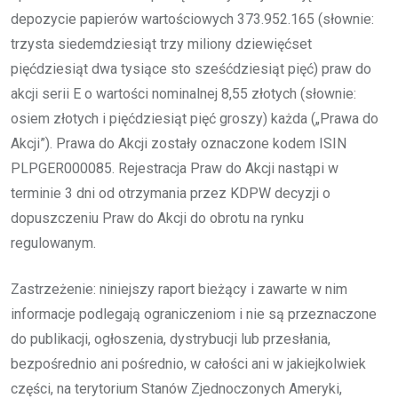
depozycie papierów wartościowych 373.952.165 (słownie:
trzysta siedemdziesiąt trzy miliony dziewięćset
pięćdziesiąt dwa tysiące sto sześćdziesiąt pięć) praw do
akcji serii E o wartości nominalnej 8,55 złotych (słownie:
osiem złotych i pięćdziesiąt pięć groszy) każda („Prawa do
Akcji”). Prawa do Akcji zostały oznaczone kodem ISIN
PLPGER000085. Rejestracja Praw do Akcji nastąpi w
terminie 3 dni od otrzymania przez KDPW decyzji o
dopuszczeniu Praw do Akcji do obrotu na rynku
regulowanym.
Zastrzeżenie: niniejszy raport bieżący i zawarte w nim
informacje podlegają ograniczeniom i nie są przeznaczone
do publikacji, ogłoszenia, dystrybucji lub przesłania,
bezpośrednio ani pośrednio, w całości ani w jakiejkolwiek
części, na terytorium Stanów Zjednoczonych Ameryki,