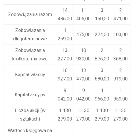
14
11
3
2
Zobowiązania razem
486,00
405,00
150,00
471,00
Zobowiązania
1
475,00
274,00
103,00
długoterminowe
259,00
Zobowiązania
13
10
2
2
krótkoterminowe
227,00
930,00
876,00
368,00
16
13
3
2
Kapitał własny
927,00
470,00
680,00
919,00
9
9
1
1
Kapitał akcyjny
042,00
042,00
966,00
959,00
Liczba akcji (w
1 130
1 130
1 130
1 130
sztukach)
279,00
279,00
279,00
279,00
Wartość księgowa na