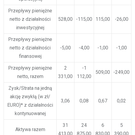
Przepływy pieniężne
netto z działalności
528,00
-115,00
115,00
-26,00
inwestycyjnej
Przepływy pieniężne
netto z działalności
-5,00
-4,00
-1,00
-1,00
finansowej
Przepływy pieniężne
2
-1
509,00
-249,00
netto, razem
331,00
112,00
Zysk/Strata na jedną
akcję zwykłą (w zł/
3,06
0,08
0,67
0,02
EURO)* z działalności
kontynuowanej
31
24
6
5
Aktywa razem
413,00
875,00
830,00
390,00