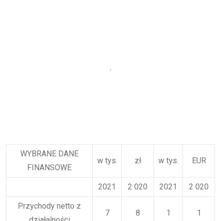
WYBRANE DANE
w tys.
zł
w tys.
EUR
FINANSOWE
2021
2 020
2021
2 020
Przychody netto z
7
8
1
1
działalności