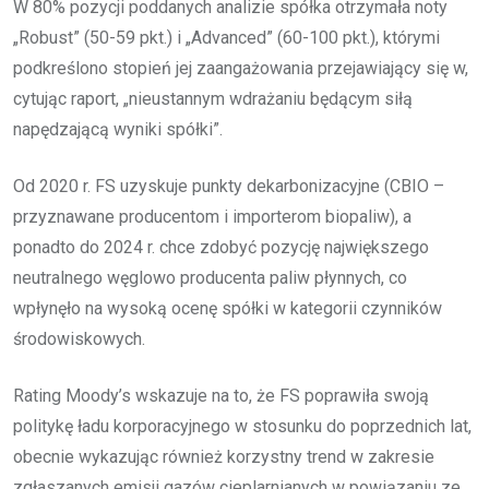
W 80% pozycji poddanych analizie spółka otrzymała noty
„Robust” (50-59 pkt.) i „Advanced” (60-100 pkt.), którymi
podkreślono stopień jej zaangażowania przejawiający się w,
cytując raport, „nieustannym wdrażaniu będącym siłą
napędzającą wyniki spółki”.
Od 2020 r. FS uzyskuje punkty dekarbonizacyjne (CBIO –
przyznawane producentom i importerom biopaliw), a
ponadto do 2024 r. chce zdobyć pozycję największego
neutralnego węglowo producenta paliw płynnych, co
wpłynęło na wysoką ocenę spółki w kategorii czynników
środowiskowych.
Rating Moody’s wskazuje na to, że FS poprawiła swoją
politykę ładu korporacyjnego w stosunku do poprzednich lat,
obecnie wykazując również korzystny trend w zakresie
zgłaszanych emisji gazów cieplarnianych w powiązaniu ze