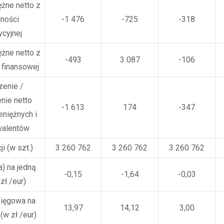
ężne netto z
lności
-1 476
-725
-318
ycyjnej
ężne netto z
-493
3 087
-106
i finansowej
zenie /
nie netto
-1 613
174
-347
eniężnych i
walentów
i (w szt.)
3 260 762
3 260 762
3 260 762
a) na jedną
-0,15
-1,64
-0,03
zł /eur)
sięgowa na
13,97
14,12
3,00
(w zł /eur)