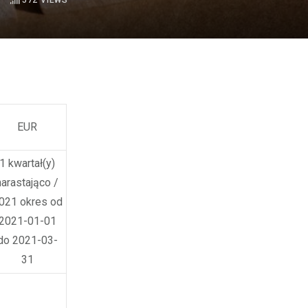
572
VIEWS
EUR
1 kwartał(y)
narastająco /
021 okres od
2021-01-01
do 2021-03-
31