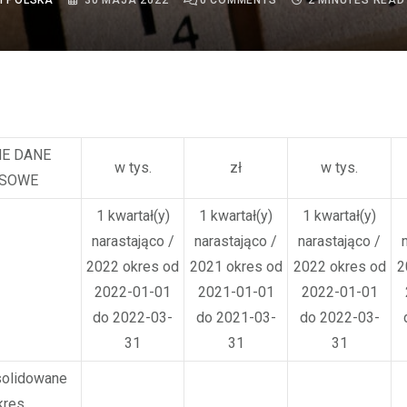
I POLSKA
30 MAJA 2022
0
COMMENTS
2 MINUTES READ
E DANE
w tys.
zł
w tys.
NSOWE
1 kwartał(y)
1 kwartał(y)
1 kwartał(y)
narastająco /
narastająco /
narastająco /
2022 okres od
2021 okres od
2022 okres od
2
2022-01-01
2021-01-01
2022-01-01
do 2022-03-
do 2021-03-
do 2022-03-
31
31
31
solidowane
kres