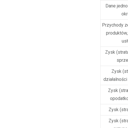
Dane jedn
ok
Przychody z
produktów,
us
Zysk (strata
sprz
Zysk (st
działalności
Zysk (str
opodatk
Zysk (stra
Zysk (stra