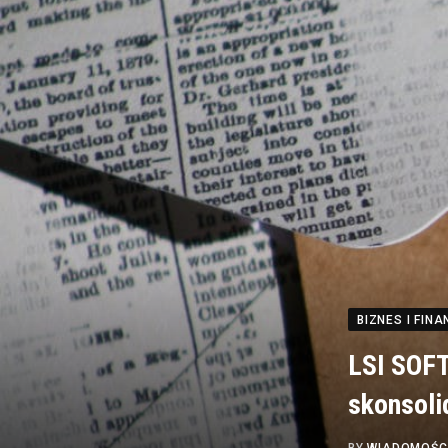
BIZNES I FINA
LSI SOF
skonsoli