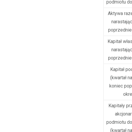
podmiotu d
Aktywa raz
narastając
poprzednie
Kapitał włas
narastając
poprzednie
Kapitał p
(kwartał na
koniec po
okr
Kapitały p
akcjona
podmiotu d
(kwartał na