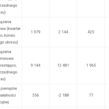
przedniego
esu)
ązania
owe (kwartał
1 979
2 144
425
o; koniec
go okresu)
ązania
erminowe
rastająco;
9 144
12 481
1 965
przedniego
esu)
 pieniężne
iałalności
356
-2 188
77
cyjnej