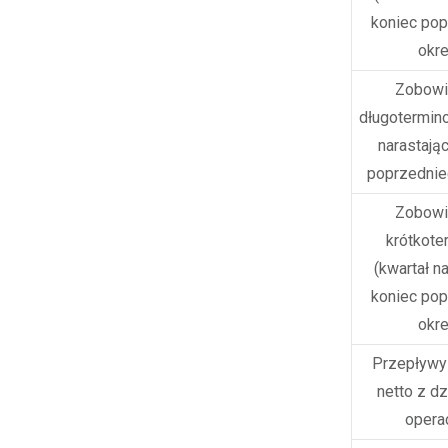
koniec po
okr
Zobowi
długotermin
narastając
poprzednie
Zobowi
krótkot
(kwartał na
koniec po
okr
Przepływy
netto z dz
opera