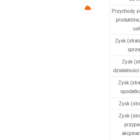
Przychody z
Cloud
produktów,
us
Zysk (strata
sprz
Zysk (st
działalności
Zysk (str
opodatk
Zysk (stra
Zysk (stra
przypa
akcjona