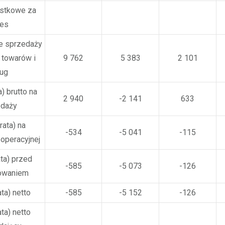
ostkowe za
res
e sprzedaży
 towarów i
9 762
5 383
2 101
ług
) brutto na
2 940
-2 141
633
edaży
rata) na
-534
-5 041
-115
 operacyjnej
ata) przed
-585
-5 073
-126
owaniem
ta) netto
-585
-5 152
-126
ta) netto