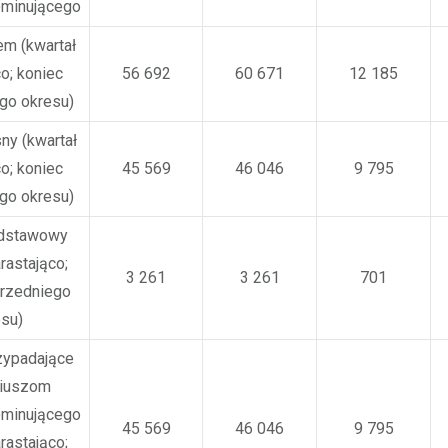
ominującego
em (kwartał
o; koniec
56 692
60 671
12 185
go okresu)
ny (kwartał
o; koniec
45 569
46 046
9 795
go okresu)
odstawowy
rastająco;
3 261
3 261
701
przedniego
esu)
rzypadające
riuszom
ominującego
45 569
46 046
9 795
rastająco;