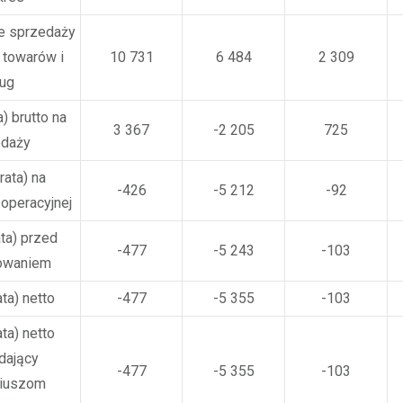
e sprzedaży
 towarów i
10 731
6 484
2 309
ług
) brutto na
3 367
-2 205
725
edaży
rata) na
-426
-5 212
-92
 operacyjnej
ata) przed
-477
-5 243
-103
owaniem
ta) netto
-477
-5 355
-103
ta) netto
dający
-477
-5 355
-103
riuszom