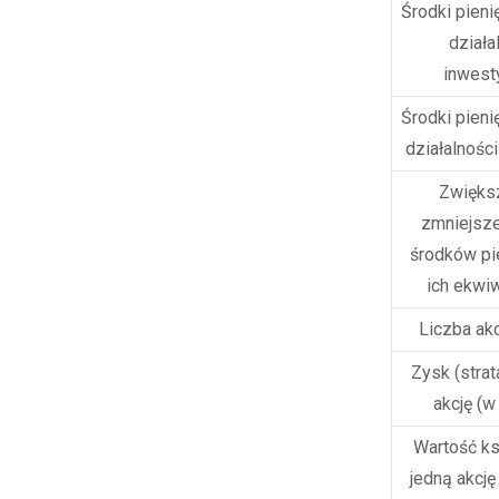
Środki pieni
działa
inwest
Środki pieni
działalnośc
Zwięks
zmniejsze
środków pi
ich ekwi
Liczba akcj
Zysk (strat
akcję (w 
Wartość k
jedną akcję 