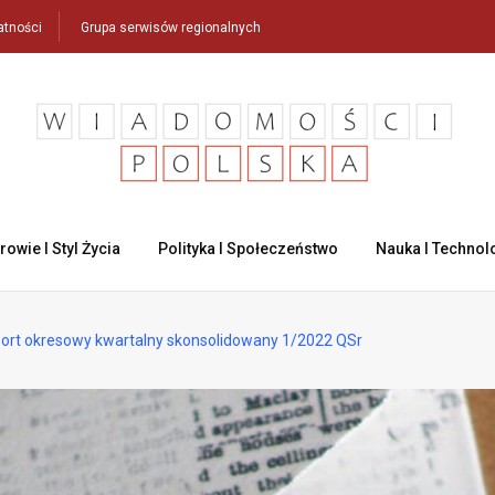
atności
Grupa serwisów regionalnych
rowie I Styl Życia
Polityka I Społeczeństwo
Nauka I Technol
rt okresowy kwartalny skonsolidowany 1/2022 QSr