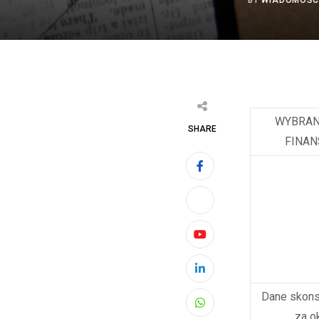
BY
WIADOMOŚC
WYBRAN
SHARE
FINA
Youtube
LinkedIn
Dane skon
Whatsapp
za o