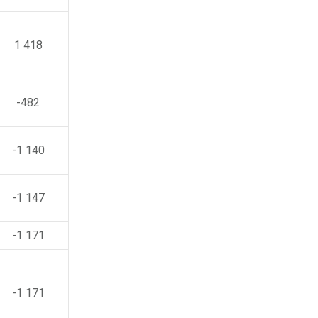
1 418
-482
-1 140
-1 147
-1 171
-1 171