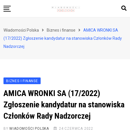
Skip
to
content
Biznes i finanse
Wiadomości Polska
Biznes i finanse
AMICA WRONKI SA
Zdrowie i styl życia
(17/2022) Zgłoszenie kandydatur na stanowiska Członków Rady
Polityka i społeczeństwo
Nadzorczej
Nauka i technologie
Ludzie i kultura
BIZNES I FINANSE
AMICA WRONKI SA (17/2022)
Zgłoszenie kandydatur na stanowiska
Członków Rady Nadzorczej
BY
WIADOMOŚCI POLSKA
24 CZERWCA 2022