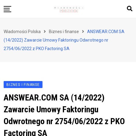
Skip
to
content
Biznes i finanse
Wiadomości Polska
Biznes i finanse
ANSWEAR.COM SA
Zdrowie i styl życia
(14/2022) Zawarcie Umowy Faktoringu Odwrotnego nr
Polityka i społeczeństwo
2754/06/2022 z PKO Factoring SA
Nauka i technologie
Ludzie i kultura
BIZNES I FINANSE
ANSWEAR.COM SA (14/2022)
Zawarcie Umowy Faktoringu
Odwrotnego nr 2754/06/2022 z PKO
Factoring SA