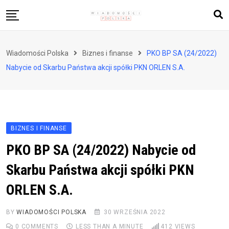
Skip
to
content
Biznes i finanse
Wiadomości Polska
Biznes i finanse
PKO BP SA (24/2022)
Zdrowie i styl życia
Nabycie od Skarbu Państwa akcji spółki PKN ORLEN S.A.
Polityka i społeczeństwo
Nauka i technologie
Ludzie i kultura
BIZNES I FINANSE
PKO BP SA (24/2022) Nabycie od
Skarbu Państwa akcji spółki PKN
ORLEN S.A.
BY
WIADOMOŚCI POLSKA
30 WRZEŚNIA 2022
0
COMMENTS
LESS THAN A MINUTE
412
VIEWS