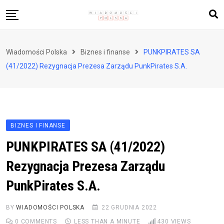
Skip
to
content
Biznes i finanse
Wiadomości Polska
Biznes i finanse
PUNKPIRATES SA
Zdrowie i styl życia
(41/2022) Rezygnacja Prezesa Zarządu PunkPirates S.A.
Polityka i społeczeństwo
Nauka i technologie
Ludzie i kultura
BIZNES I FINANSE
PUNKPIRATES SA (41/2022)
Rezygnacja Prezesa Zarządu
PunkPirates S.A.
BY
WIADOMOŚCI POLSKA
22 GRUDNIA 2022
0
COMMENTS
LESS THAN A MINUTE
430
VIEWS