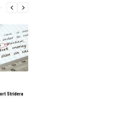
BIZNES I FINANSE
ort Stridera
PROTEKTOR SA (15/2022) Nabycie akcji przez
osobę blisko
27 KWIETNIA 2022