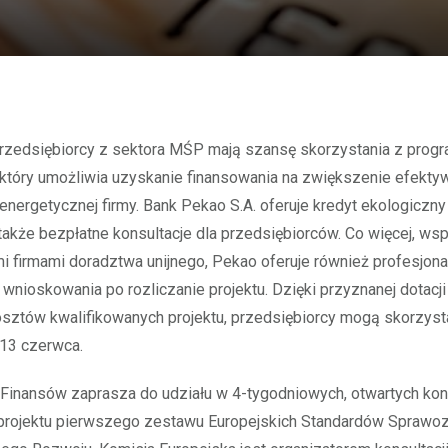
który umożliwia uzyskanie finansowania na zwiększenie efekty
energetycznej firmy. Bank Pekao S.A. oferuje kredyt ekologiczny
 także bezpłatne konsultacje dla przedsiębiorców. Co więcej, ws
firmami doradztwa unijnego, Pekao oferuje również profesjona
wnioskowania po rozliczanie projektu. Dzięki przyznanej dotacj
osztów kwalifikowanych projektu, przedsiębiorcy mogą skorzysta
 13 czerwca.
Finansów zaprasza do udziału w 4-tygodniowych, otwartych kon
projektu pierwszego zestawu Europejskich Standardów Sprawo