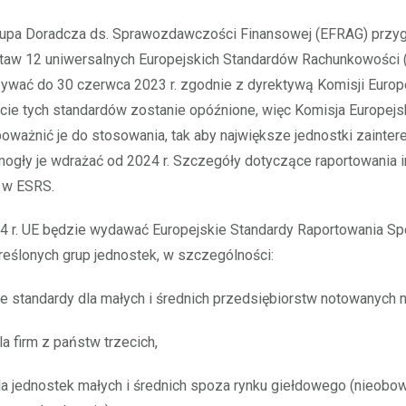
rupa Doradcza ds. Sprawozdawczości Finansowej (EFRAG) przy
taw 12 uniwersalnych Europejskich Standardów Rachunkowości (
ywać do 30 czerwca 2023 r. zgodnie z dyrektywą Komisji Europ
cie tych standardów zostanie opóźnione, więc Komisja Europejs
poważnić je do stosowania, tak aby największe jednostki zainte
ogły je wdrażać od 2024 r. Szczegóły dotyczące raportowania i
 w ESRS.
4 r. UE będzie wydawać Europejskie Standardy Raportowania S
reślonych grup jednostek, w szczególności:
 standardy dla małych i średnich przedsiębiorstw notowanych n
la firm z państw trzecich,
a jednostek małych i średnich spoza rynku giełdowego (nieobo