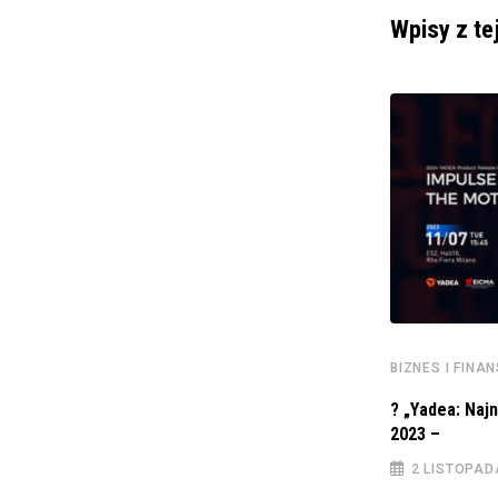
Wpisy z te
BIZNES I FINA
BIZNES I FINANSE
? „Yadea: Naj
Mary Kay – wyzwolenie kobiet w Azji i
2023 –
18 GRUDNIA 2023
2 LISTOPAD