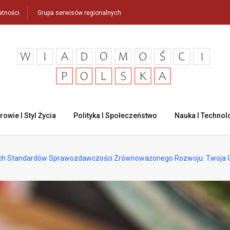
atności
Grupa serwisów regionalnych
rowie I Styl Życia
Polityka I Społeczeństwo
Nauka I Technol
ich Standardów Sprawozdawczości Zrównoważonego Rozwoju: Twoja Opi