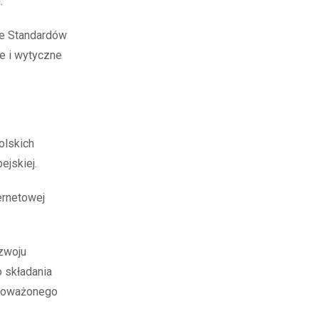
.
ie Standardów
e i wytyczne
olskich
ejskiej.
ernetowej
zwoju
 składania
wnoważonego