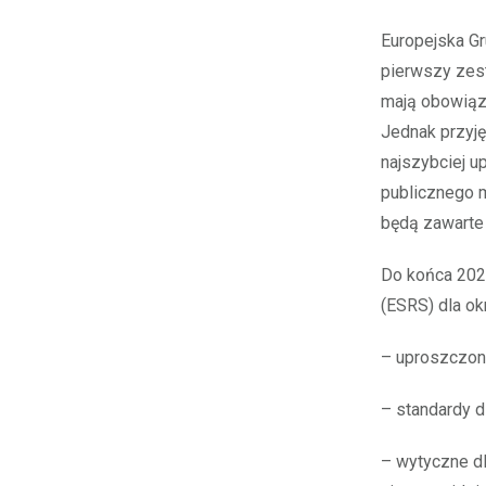
Europejska G
pierwszy zes
mają obowiąz
Jednak przyję
najszybciej u
publicznego m
będą zawarte
Do końca 202
(ESRS) dla ok
– uproszczone
– standardy d
– wytyczne dl