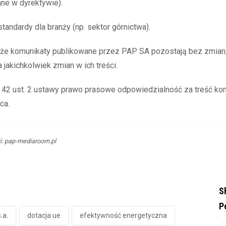
ne w dyrektywie).
tandardy dla branży (np. sektor górnictwa).
 że komunikaty publikowane przez PAP SA pozostają bez zmian
jakichkolwiek zmian w ich treści.
. 42 ust. 2 ustawy prawo prasowe odpowiedzialność za treść ko
ca.
ji: pap-mediaroom.pl
S
P
.a.
dotacja ue
efektywność energetyczna