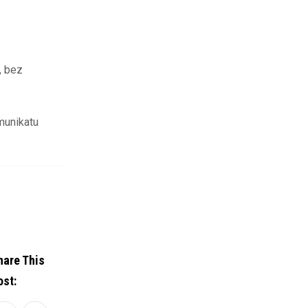
, bez
munikatu
hare This
ost: