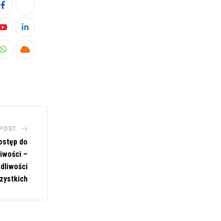
Youtube
LinkedIn
Whatsapp
Cloud
 POST
ostęp do
iwości –
dliwości
zystkich