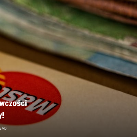
awczości
y!
READ