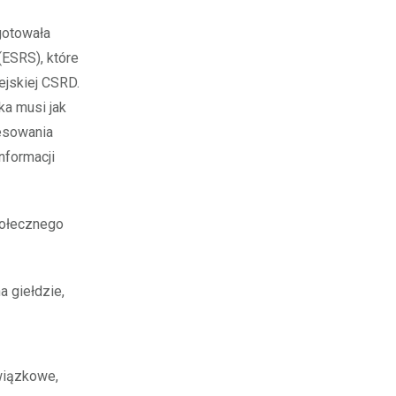
gotowała
ESRS), które
ejskiej CSRD.
ka musi jak
resowania
nformacji
połecznego
a giełdzie,
wiązkowe,