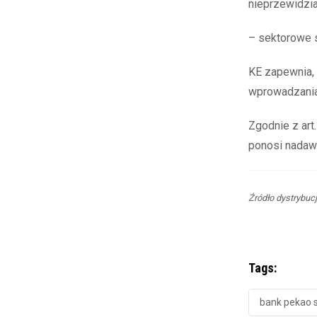
nieprzewidzia
– sektorowe s
KE zapewnia,
wprowadzania 
Zgodnie z art
ponosi nadaw
Źródło dystrybuc
Tags:
bank pekao s