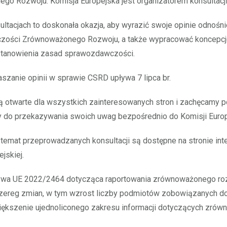
o Rozwoju. Komisja Europejska jest organizatorem konsultacji
ultacjach to doskonała okazja, aby wyrazić swoje opinie odnośn
ości Zrównoważonego Rozwoju, a także wypracować koncepcj
stanowienia zasad sprawozdawczości.
aszanie opinii w sprawie CSRD upływa 7 lipca br.
ą otwarte dla wszystkich zainteresowanych stron i zachęcamy p
y do przekazywania swoich uwag bezpośrednio do Komisji Europ
 temat przeprowadzanych konsultacji są dostępne na stronie int
jskiej.
wa UE 2022/2464 dotycząca raportowania zrównoważonego ro
ereg zmian, w tym wzrost liczby podmiotów zobowiązanych do
większenie ujednoliconego zakresu informacji dotyczących zró