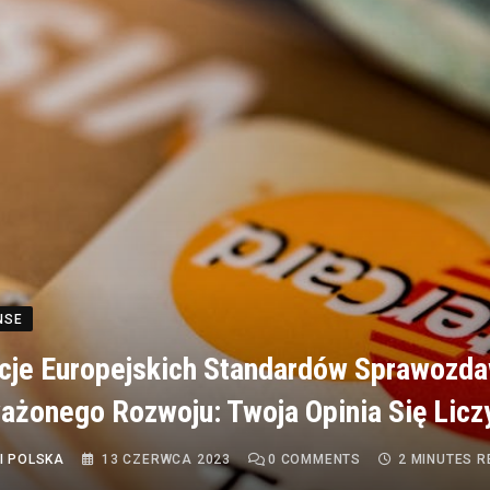
NSE
cje Europejskich Standardów Sprawozd
żonego Rozwoju: Twoja Opinia Się Licz
I POLSKA
13 CZERWCA 2023
0
COMMENTS
2 MINUTES 