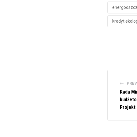
energooszc
kredyt ekolo
PREV
Rada Mi
budżeto
Projekt