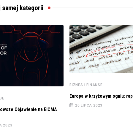
j samej kategorii
BIZNES I FINANSE
Europa w krzyżowym ogniu: rap
NSE
20 LIPCA 2023
nowsze Objawienie na EICMA
A 2023