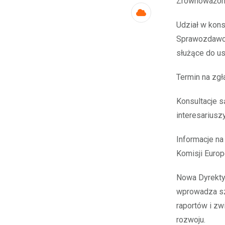
Zrównoważoneg
Cloud
Udział w kons
Sprawozdawcz
służące do u
Termin na zgł
Konsultacje s
interesariusz
Informacje na
Komisji Europe
Nowa Dyrekty
wprowadza sz
raportów i z
rozwoju.