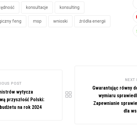
zędność
konsultacje
konsulting
giczny feng
msp
wnioski
źródła energii
NEXT
IOUS POST
Gwarantując równy d
nistrów wytycza
wymiaru sprawiedl
wą przyszłość Polski:
Zapewnianie sprawie
 budżetu na rok 2024
dla ws