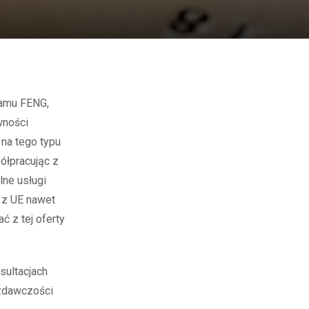
wności
 na tego typu
półpracując z
lne usługi
i z UE nawet
ć z tej oferty
sultacjach
zdawczości