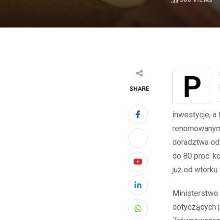
300
VIEWS
Przedsiębiorcy z sektora MŚP mają szansę skorzystania z programu FENG,
SHARE
inwestycje, a
renomowanymi 
doradztwa od 
do 80 proc. k
Youtube
już od wtorku
LinkedIn
Ministerstwo 
dotyczących 
Whatsapp