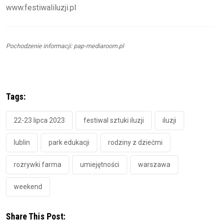
www.festiwaliluzji.pl
Pochodzenie informacji: pap-mediaroom.pl
Tags:
22-23 lipca 2023
festiwal sztuki iluzji
iluzji
lublin
park edukacji
rodziny z dziećmi
rozrywki farma
umiejętności
warszawa
weekend
Share This Post: