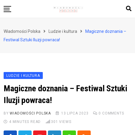
Skip
to
content
Biznes i finanse
Wiadomości Polska
Ludzie i kultura
Magiczne doznania –
Zdrowie i styl życia
Festiwal Sztuki Iluzji powraca!
Polityka i społeczeństwo
Nauka i technologie
Ludzie i kultura
LUDZIE I KULTURA
Magiczne doznania – Festiwal Sztuki
Iluzji powraca!
BY
WIADOMOŚCI POLSKA
13 LIPCA 2023
0
COMMENTS
4 MINUTES READ
301
VIEWS