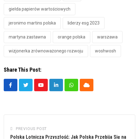
giełda papierów wartościowych
jeronimo martins polska
liderzy esg 2023
martyna zastawna
orange polska
warszawa
wizjonerka zrównoważonego rozwoju
woshwosh
Share This Post:
Youtube
LinkedIn
Whatsapp
Cloud
PREVIOUS POST
Polska Lotnicza Przyszłość: Jak Polska Przebija Się na