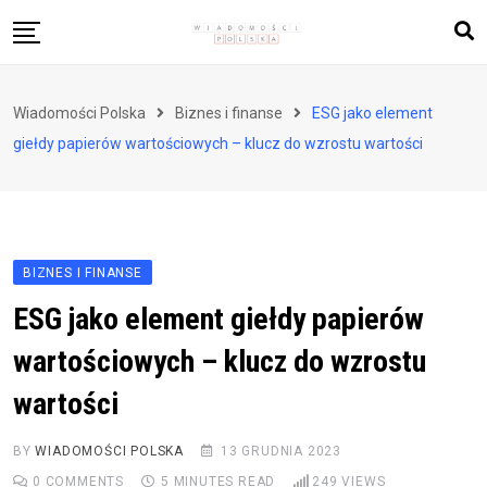
Skip
to
content
Biznes i finanse
Wiadomości Polska
Biznes i finanse
ESG jako element
Zdrowie i styl życia
giełdy papierów wartościowych – klucz do wzrostu wartości
Polityka i społeczeństwo
Nauka i technologie
Ludzie i kultura
BIZNES I FINANSE
ESG jako element giełdy papierów
wartościowych – klucz do wzrostu
wartości
BY
WIADOMOŚCI POLSKA
13 GRUDNIA 2023
0
COMMENTS
5 MINUTES READ
249
VIEWS