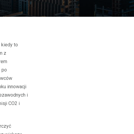
n z
orem
 po
tawców
bku innowacji
iezawodnych i
isji CO2 i
rczyć