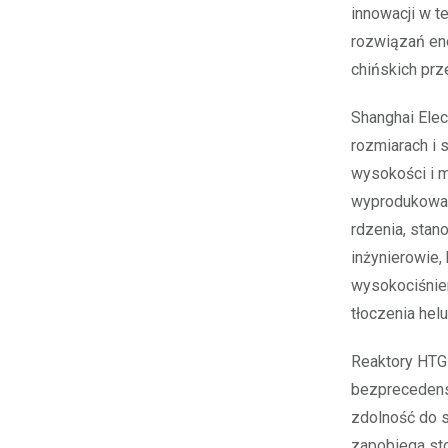
innowacji w t
rozwiązań en
chińskich prz
Shanghai Elec
rozmiarach i 
wysokości i 
wyprodukował
rdzenia, stan
inżynierowie
wysokociśnie
tłoczenia hel
Reaktory HTGR
bezprecedens
zdolność do 
zapobiega sto