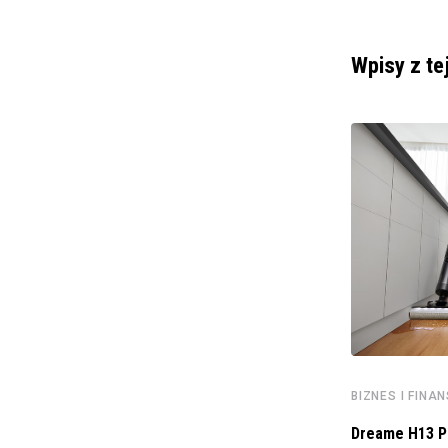
Wpisy z te
BIZNES I FINANSE
Cermaq podejmuje szerszą współpracę z
Cognizant w celu
20 MARCA 2024
BIZNES I FINA
Dreame H13 Pr