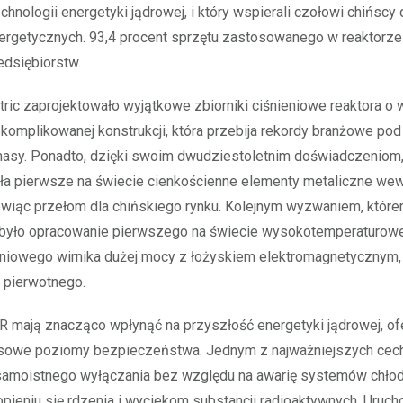
echnologii energetyki jądrowej, i który wspierali czołowi chińsc
ergetycznych. 93,4 procent sprzętu zastosowanego w reaktorze
edsiębiorstw.
tric zaprojektowało wyjątkowe zbiorniki ciśnieniowe reaktora o
skomplikowanej konstrukcji, która przebija rekordy branżowe p
masy. Ponadto, dzięki swoim dwudziestoletnim doświadczeniom,
a pierwsze na świecie cienkościenne elementy metaliczne we
owiąc przełom dla chińskiego rynku. Kolejnym wyzwaniem, które
, było opracowanie pierwszego na świecie wysokotemperaturow
niowego wirnika dużej mocy z łożyskiem elektromagnetycznym,
u pierwotnego.
 mają znacząco wpłynąć na przyszłość energetyki jądrowej, of
owe poziomy bezpieczeństwa. Jednym z najważniejszych cech
samoistnego wyłączania bez względu na awarię systemów chłod
pieniu się rdzenia i wyciekom substancji radioaktywnych. Uruc