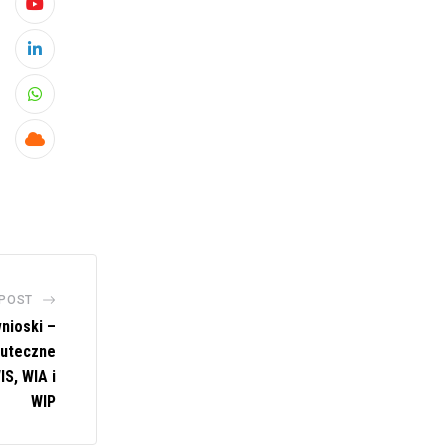
Youtube
LinkedIn
Whatsapp
Cloud
 POST
nioski –
kuteczne
S, WIA i
WIP