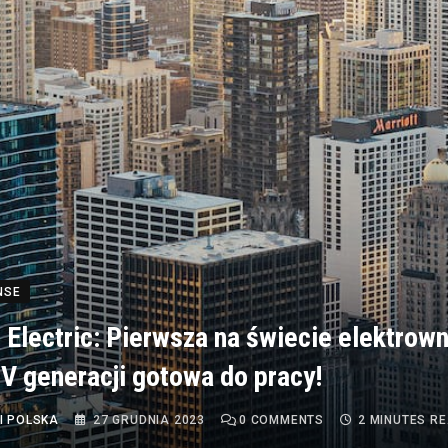
NSE
 Electric: Pierwsza na świecie elektrown
IV generacji gotowa do pracy!
I POLSKA
27 GRUDNIA 2023
0
COMMENTS
2 MINUTES R