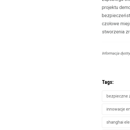
projektu dem
bezpieczeństw
czołowe miej
stworzenia z
Informacja dystr
Tags:
bezpieczne ź
innowacje en
shanghai ele