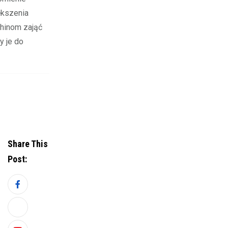
ększenia
Chinom zająć
 je do
Share This
Post: