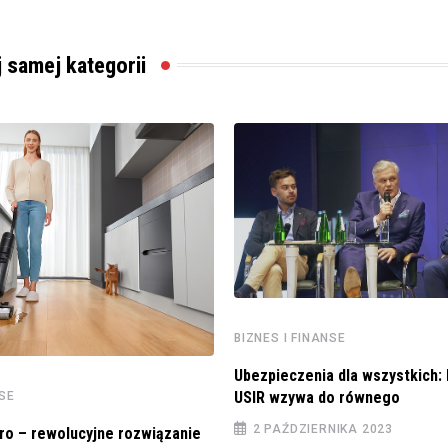
j samej kategorii
BIZNES I FINANSE
Ubezpieczenia dla wszystkich:
USIR wzywa do równego
NSE
2 PAŹDZIERNIKA 2023
o – rewolucyjne rozwiązanie