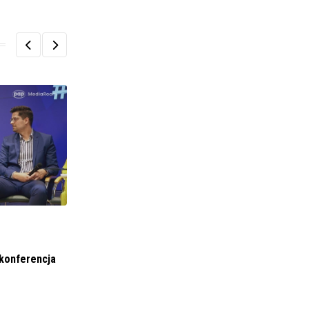
BIZNES I FINANSE
DEVELIA SA (11/2022) Otrzymanie listu od
 konferencja
akcjonariuszy w
7 LUTEGO 2022