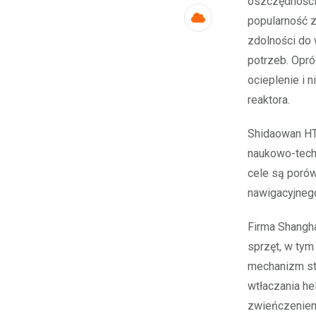
oszczędności 
popularność 
Cloud
zdolności do 
potrzeb. Opró
ocieplenie i
reaktora.
Shidaowan HT
naukowo-tech
cele są porów
nawigacyjneg
Firma Shangha
sprzęt, w tym
mechanizm ste
wtłaczania he
zwieńczeniem 