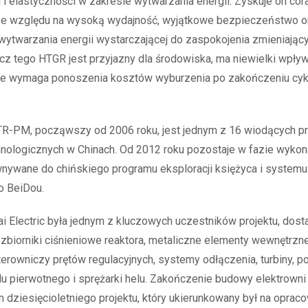
i elastyczności w zakresie wytwarzania energii. Zyskuje on co
ze względu na wysoką wydajność, wyjątkowe bezpieczeństwo or
wytwarzania energii wystarczającej do zaspokojenia zmieniający
cz tego HTGR jest przyjazny dla środowiska, ma niewielki wpływ
 nie wymaga ponoszenia kosztów wyburzenia po zakończeniu cyk
R-PM, począwszy od 2006 roku, jest jednym z 16 wiodących p
nologicznych w Chinach. Od 2012 roku pozostaje w fazie wykona
nywane do chińskiego programu eksploracji księżyca i systemu
o BeiDou.
i Electric była jednym z kluczowych uczestników projektu, dost
 zbiorniki ciśnieniowe reaktora, metaliczne elementy wewnętrzne
rowniczy prętów regulacyjnych, systemy odłączenia, turbiny, 
lu pierwotnego i sprężarki helu. Zakończenie budowy elektrowni 
dziesięcioletniego projektu, który ukierunkowany był na oprac