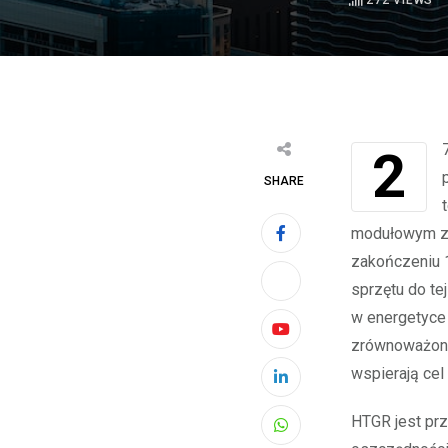
272
VIEWS
27 grudnia 2023 roku to historyczny dzień dla energetyki jądrowej, kiedy to
SHARE
modułowym ze
zakończeniu 1
sprzętu do te
w energetyce 
Youtube
zrównoważonyc
wspierają cel
LinkedIn
HTGR jest prz
Whatsapp