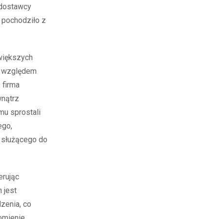
y dostawcy
 pochodziło z
 większych
od względem
 firma
wnątrz
mu sprostali
ego,
 służącego do
erując
 jest
zenia, co
homienie