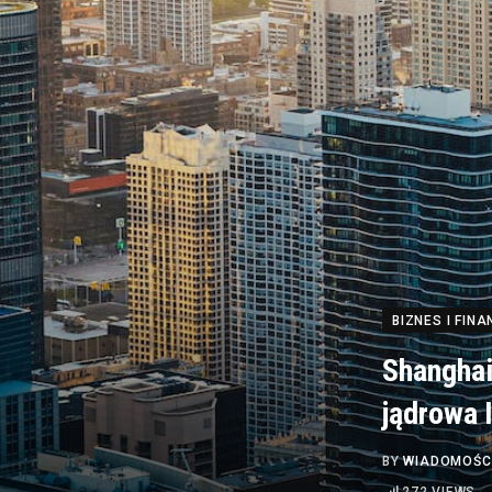
BIZNES I FINA
Shanghai
jądrowa 
BY
WIADOMOŚC