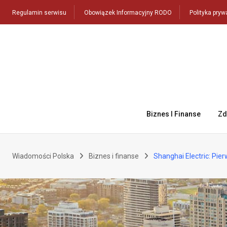
Skip
Regulamin serwisu
Obowiązek Informacyjny RODO
Polityka pryw
to
content
Biznes I Finanse
Zd
Wiadomości Polska
Biznes i finanse
Shanghai Electric: Pie