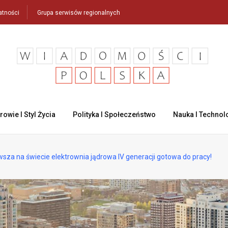
atności
Grupa serwisów regionalnych
rowie I Styl Życia
Polityka I Społeczeństwo
Nauka I Technol
rwsza na świecie elektrownia jądrowa IV generacji gotowa do pracy!