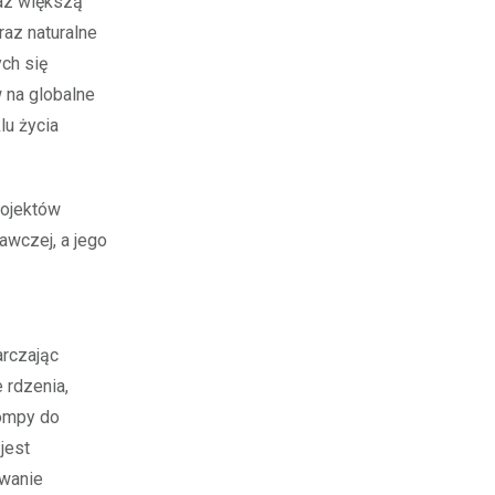
raz większą
az naturalne
ch się
 na globalne
lu życia
rojektów
wczej, a jego
arczając
 rdzenia,
pompy do
jest
owanie