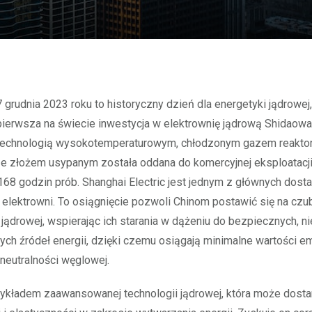
pierwsza na świecie inwestycja w elektrownię jądrową Shidaowa
technologią wysokotemperaturowym, chłodzonym gazem reakt
 złożem usypanym została oddana do komercyjnej eksploatacji
68 godzin prób. Shanghai Electric jest jednym z głównych dos
j elektrowni. To osiągnięcie pozwoli Chinom postawić się na czu
jądrowej, wspierając ich starania w dążeniu do bezpiecznych, n
h źródeł energii, dzięki czemu osiągają minimalne wartości em
 neutralności węglowej.
ykładem zaawansowanej technologii jądrowej, która może dosta