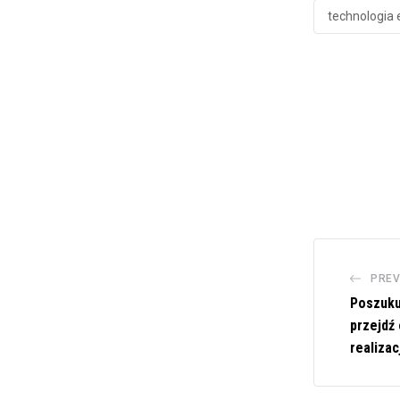
technologia e
PREV
Poszuku
przejdź 
realizacj