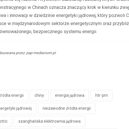
onstracyjnego w Chinach oznacza znaczący krok w kierunku zwi
a i innowacji w dziedzinie energetyki jądrowej, który pozwoli 
sce w międzynarodowym sektorze energetycznym oraz przybliży
równoważonego, bezpiecznego systemu energii.
ybuowana przez: pap-mediaroom.pl
ródła energii
chiny
energia jądrowa
htr-pm
ergetyki jądrowej
niezawodne źródła energii
ctric
szanghańska elektrownia jądrowa