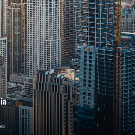
ia
EAD