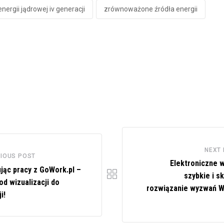
nergii jądrowej iv generacji
zrównoważone źródła energii
NEXT
IOUS POST
Elektroniczne w
jąc pracy z GoWork.pl –
szybkie i s
od wizualizacji do
rozwiązanie wyzwań WI
i!